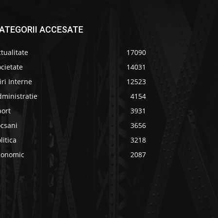
ATEGORII ACCESATE
tualitate
17090
cietate
14031
iri Interne
12523
ministratie
4154
port
3931
ocsani
3656
litica
3218
conomic
2087