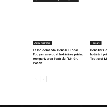
Administratie
Focsani
La loc comanda: Consiliul Local
Consilierii 
Focșani a revocat hotărârea privind
hotărârii pr
reorganizarea Teatrului ”Mr. Gh.
Teatrului ‘M
Pastia”