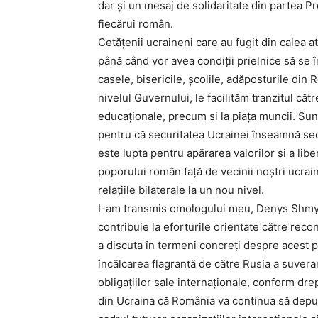
dar și un mesaj de solidaritate din partea P
fiecărui român.
Cetățenii ucraineni care au fugit din calea a
până când vor avea condiții prielnice să se în
casele, bisericile, școlile, adăposturile din
nivelul Guvernului, le facilităm tranzitul căt
educaționale, precum și la piața muncii. Sunt
pentru că securitatea Ucrainei înseamnă sec
este lupta pentru apărarea valorilor și a li
poporului român față de vecinii noștri ucra
relațiile bilaterale la un nou nivel.
I-am transmis omologului meu, Denys Shmyha
contribuie la eforturile orientate către rec
a discuta în termeni concreți despre acest
încălcarea flagrantă de către Rusia a suveranit
obligațiilor sale internaționale, conform drep
din Ucraina că România va continua să depună 