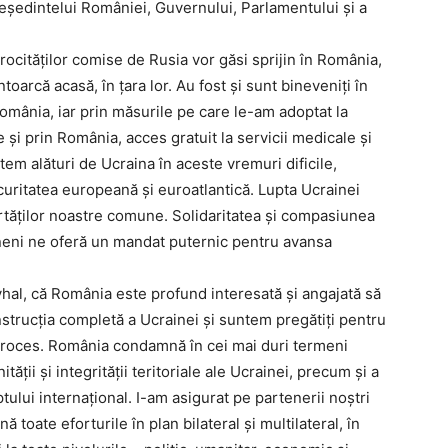
reședintelui României, Guvernului, Parlamentului și a
trocităților comise de Rusia vor găsi sprijin în România,
toarcă acasă, în țara lor. Au fost și sunt bineveniți în
 România, iar prin măsurile pe care le-am adoptat la
re și prin România, acces gratuit la servicii medicale și
em alături de Ucraina în aceste vremuri dificile,
uritatea europeană și euroatlantică. Lupta Ucrainei
bertăților noastre comune. Solidaritatea și compasiunea
ineni ne oferă un mandat puternic pentru avansa
l, că România este profund interesată și angajată să
onstrucția completă a Ucrainei și suntem pregătiți pentru
 proces. România condamnă în cei mai duri termeni
ății și integrității teritoriale ale Ucrainei, precum și a
tului internațional. I-am asigurat pe partenerii noștri
toate eforturile în plan bilateral și multilateral, în