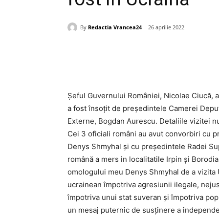
By
Redactia Vrancea24
26 aprilie 2022
Acțiune
Șeful Guvernului României, Nicolae Ciucă, a f
a fost însoțit de președintele Camerei Deputa
Externe, Bogdan Aurescu. Detaliile vizitei n
Cei 3 oficiali români au avut convorbiri cu 
Denys Shmyhal și cu președintele Radei Supr
română a mers in localitatile Irpin și Borodi
omologului meu Denys Shmyhal de a vizita U
ucrainean împotriva agresiunii ilegale, neju
împotriva unui stat suveran și împotriva popu
un mesaj puternic de susținere a independenței