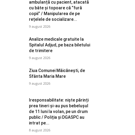
ambulanță cu pacient, atacată
cu bâte și topoare că ”fură
copii” / Manipularea de pe
rețelele de socializare...
9 august 2026
Analize medicale gratuite la
Spitalul Adjud, pe baza biletului
de trimitere
9 august 2026
Ziua Comunei Măicănești, de
Sfânta Maria Mare
9 august 2026
Iresponsabilitate: niște părinți
prea tineri și-au pus bebelușul
de 11 luni la volan, pe un drum
public / Poliția și DGASPC au
intrat pe...
8 august 2026