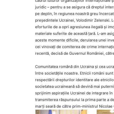
cadrul tuturor organizațiilor internaționale și
juridic – pentru a se asigura că dreptul inte
pe deplin, în regiunea noastră greu încercată.
președintele Ucrainei, Volodimir Zelenski. L
eforturile de a opri agresiunea ilegală și imo
materiale suferite de această țară. L-am asi
aceste momente dificile, derularea unei inve
cei vinovați de comiterea de crime internațio
recentă, decisă de Guvernul României, către 
Comunitatea română din Ucraina și cea ucra
între societățile noastre. Etnicii români sun
respectării drepturilor identitare ale etnicilo
societatea ucraineană să devină mai puterni
sprijinim aspirațiile Ucrainei de integrare î
transmiterea răspunsului la prima parte a de
marți seară de către prim-ministrul Nicolae 