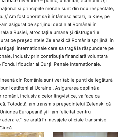
 la toate nivelurile – politic, umanitar, economic și
rnațional și principiile morale sunt din nou respectate,
 // Am fost onorat să îl întâlnesc astăzi, la Kiev, pe
-am asigurat de sprijinul deplin al Românei în
rală a Rusiei, atrocitățile umane și distrugerile
gurat pe președintele Zelenski că România sprijină, în
stigații internaționale care să tragă la răspundere pe
nale, inclusiv prin contribuția financiară voluntară
Fondul fiduciar al Curții Penale Internaționale.
ineană din România sunt veritabile punți de legătură
t buni cetățeni ai Ucrainei. Asigurarea deplină a
r români, inclusiv a celor lingvistice, va face ca
că. Totodată, am transmis președintelui Zelenski că
n Uniunea Europeană și l-am felicitat pentru
 aderare.”, se arată în mesajele oficiale transmise
Ciucă.