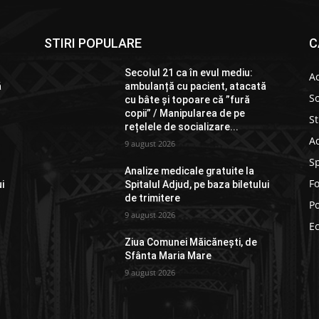
STIRI POPULARE
C
Secolul 21 ca în evul mediu:
Ac
ă
ambulanță cu pacient, atacată
So
cu bâte și topoare că ”fură
copii” / Manipularea de pe
St
rețelele de socializare...
Ad
9 august 2026
S
Analize medicale gratuite la
F
ui
Spitalul Adjud, pe baza biletului
de trimitere
Po
9 august 2026
E
Ziua Comunei Măicănești, de
Sfânta Maria Mare
9 august 2026