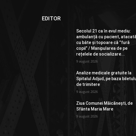
EDITOR
Secolul 21 ca în evul mediu:
ambulanță cu pacient, atacat
cu bâte și topoare că ”fură
copii” / Manipularea de pe
rețelele de socializare...
9 august 2026
Analize medicale gratuite la
Spitalul Adjud, pe baza biletul
de trimitere
9 august 2026
Ziua Comunei Măicănești, de
Sfânta Maria Mare
9 august 2026