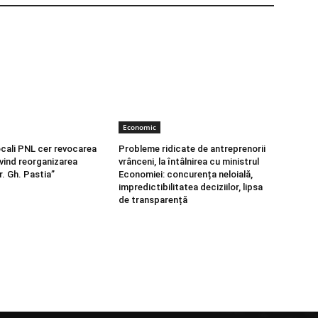
Economic
locali PNL cer revocarea
Probleme ridicate de antreprenorii
ivind reorganizarea
vrânceni, la întâlnirea cu ministrul
r. Gh. Pastia”
Economiei: concurența neloială,
impredictibilitatea deciziilor, lipsa
de transparență