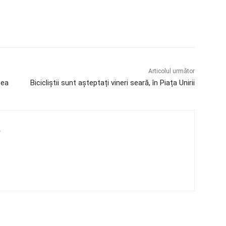
Articolul următor
cea
Bicicliștii sunt așteptați vineri seară, în Piața Unirii
4