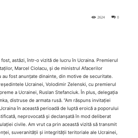
2624
0
ost, astăzi, într-o vizită de lucru în Ucraina. Premierul
ților, Marcel Ciolacu, și de ministrul Afacerilor
u au fost anunțate dinainte, din motive de securitate.
președintele Ucrainei, Volodimir Zelenski, cu premierul
eme a Ucrainei, Ruslan Stefanciuk. În plus, delegația
anka, distruse de armata rusă. ”Am răspuns invitației
craina în această perioadă de luptă eroică a poporului
stificată, neprovocată și declanșată în mod deliberat
lației civile. Am vrut ca prin această vizită să transmit
, suveranității și integrității teritoriale ale Ucrainei,