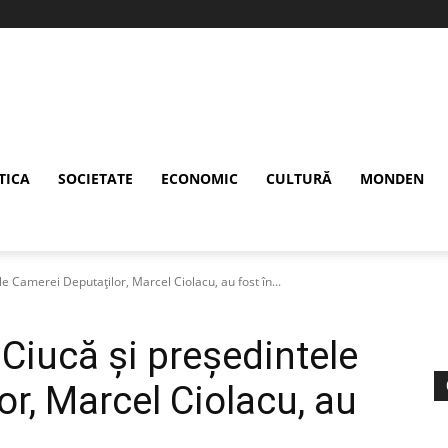
TICA
SOCIETATE
ECONOMIC
CULTURĂ
MONDEN
e Camerei Deputaților, Marcel Ciolacu, au fost în...
Ciucă și președintele
r, Marcel Ciolacu, au