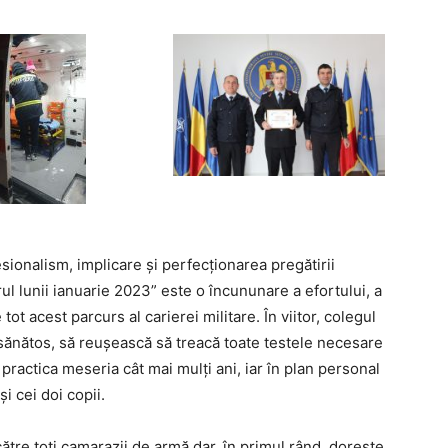
sionalism, implicare și perfecționarea pregătirii
ul lunii ianuarie 2023” este o încununare a efortului, a
ot acest parcurs al carierei militare. În viitor, colegul
e sănătos, să reușească să treacă toate testele necesare
 practica meseria cât mai mulți ani, iar în plan personal
i cei doi copii.
ătre toți camarazii de armă dar, în primul rând, dorește