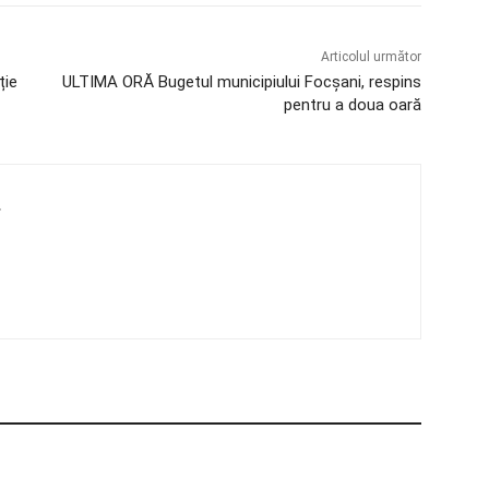
Articolul următor
ție
ULTIMA ORĂ Bugetul municipiului Focșani, respins
pentru a doua oară
4