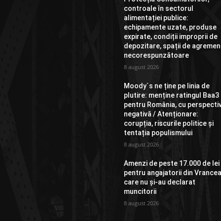
controale în sectorul
alimentației publice:
echipamente uzate, produse
expirate, condiții improprii de
depozitare, spații de agremen
necorespunzătoare
8 august 2026
Moody`s ne ține pe linia de
plutire: menține ratingul Baa3
pentru România, cu perspecti
negativă / Atenționare:
corupția, riscurile politice și
tentația populismului
8 august 2026
Amenzi de peste 17.000 de lei
pentru angajatorii din Vrance
care nu și-au declarat
muncitorii
8 august 2026