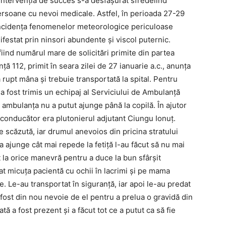
, intervenția de succes s-a desfășurat sfredelind
rsoane cu nevoi medicale. Astfel, în perioada 27-29
b incidența fenomenelor meteorologice periculoase
festat prin ninsori abundente și viscol puternic.
 fiind numărul mare de solicitări primite din partea
ță 112, primit în seara zilei de 27 ianuarie a.c., anunța
-a rupt mâna și trebuie transportată la spital. Pentru
 a fost trimis un echipaj al Serviciului de Ambulanță
ambulanța nu a putut ajunge până la copilă. În ajutor
ei conducător era plutonierul adjutant Ciungu Ionuț.
te scăzută, iar drumul anevoios din pricina stratului
 ajunge cât mai repede la fetiță l-au făcut să nu mai
nt la orice manevră pentru a duce la bun sfârșit
t micuța pacientă cu ochii în lacrimi și pe mama
te. Le-au transportat în siguranță, iar apoi le-au predat
 fost din nou nevoie de el pentru a prelua o gravidă din
ă a fost prezent și a făcut tot ce a putut ca să fie