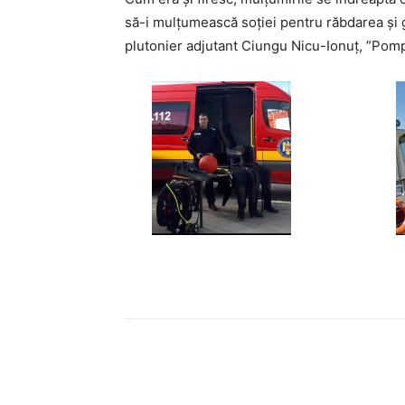
să-i mulțumească soției pentru răbdarea și gr
plutonier adjutant Ciungu Nicu-Ionuț, ”Pomp
Acțiune