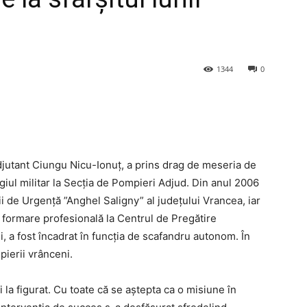
1344
0
adjutant Ciungu Nicu-Ionuț, a prins drag de meseria de
giul militar la Secția de Pompieri Adjud. Din anul 2006
ii de Urgență ”Anghel Saligny” al județului Vrancea, iar
 formare profesională la Centrul de Pregătire
gi, a fost încadrat în funcția de scafandru autonom. În
pierii vrânceni.
i la figurat. Cu toate că se aștepta ca o misiune în