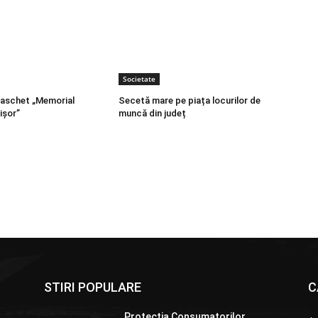
Societate
baschet „Memorial
Secetă mare pe piața locurilor de
ișor”
muncă din județ
STIRI POPULARE
C
Protecția Consumatorilor,