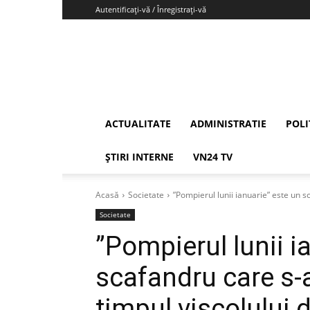
Autentificați-vă / Înregistrați-vă
Vrancea24
ACTUALITATE
ADMINISTRATIE
POLI
ȘTIRI INTERNE
VN24 TV
Acasă
Societate
”Pompierul lunii ianuarie” este un sc
Societate
”Pompierul lunii i
scafandru care s-a
timpul viscolului de