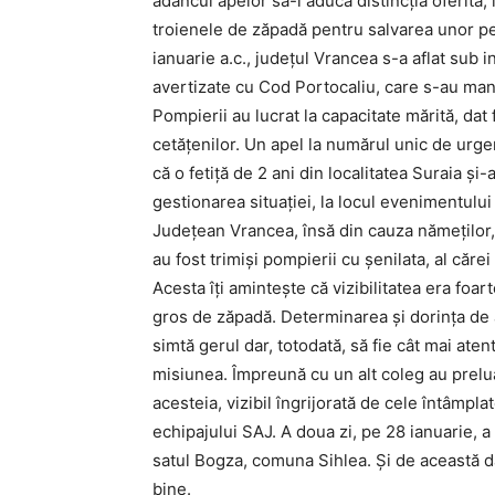
adâncul apelor să-i aducă distincția oferită
troienele de zăpadă pentru salvarea unor pe
ianuarie a.c., județul Vrancea s-a aflat su
avertizate cu Cod Portocaliu, care s-au mani
Pompierii au lucrat la capacitate mărită, dat
cetățenilor. Un apel la numărul unic de urgen
că o fetiță de 2 ani din localitatea Suraia și
gestionarea situației, la locul evenimentului
Județean Vrancea, însă din cauza nămeților, 
au fost trimiși pompierii cu șenilata, al căr
Acesta îți amintește că vizibilitatea era foar
gros de zăpadă. Determinarea și dorința de a
simtă gerul dar, totodată, să fie cât mai ate
misiunea. Împreună cu un alt coleg au prelua
acesteia, vizibil îngrijorată de cele întâmpla
echipajului SAJ. A doua zi, pe 28 ianuarie, a
satul Bogza, comuna Sihlea. Și de această dat
bine.