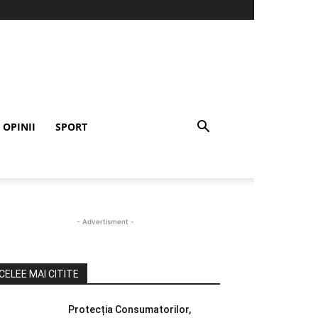
OPINII
SPORT
- Advertisment -
CELEE MAI CITITE
Protecția Consumatorilor,