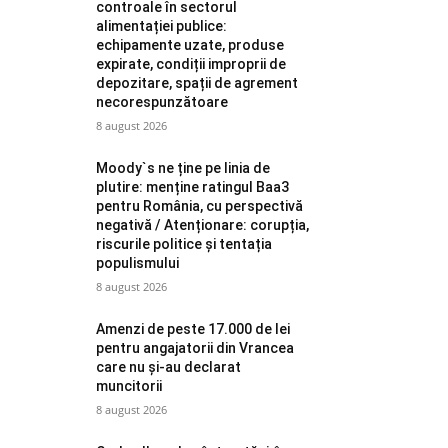
controale în sectorul
alimentației publice:
echipamente uzate, produse
expirate, condiții improprii de
depozitare, spații de agrement
necorespunzătoare
8 august 2026
Moody`s ne ține pe linia de
plutire: menține ratingul Baa3
pentru România, cu perspectivă
negativă / Atenționare: corupția,
riscurile politice și tentația
populismului
8 august 2026
Amenzi de peste 17.000 de lei
pentru angajatorii din Vrancea
care nu și-au declarat
muncitorii
8 august 2026