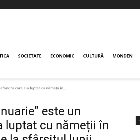
TICA
SOCIETATE
ECONOMIC
CULTURĂ
MONDEN
afandru care s-a luptat cu nămeții în...
anuarie” este un
 luptat cu nămeții în
 la sfârșitul lunii