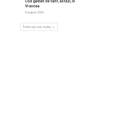
Cod galben de vânt, astăzi, în
Vrancea
8 august 2026
Încărcați mai multe