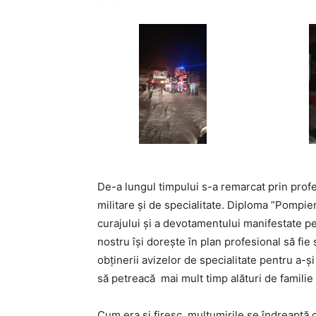
De-a lungul timpului s-a remarcat prin profe
militare și de specialitate. Diploma ”Pompier
curajului și a devotamentului manifestate pe t
nostru își dorește în plan profesional să fi
obținerii avizelor de specialitate pentru a-și
să petreacă mai mult timp alături de familie ș
Cum era și firesc, mulțumirile se îndreaptă c