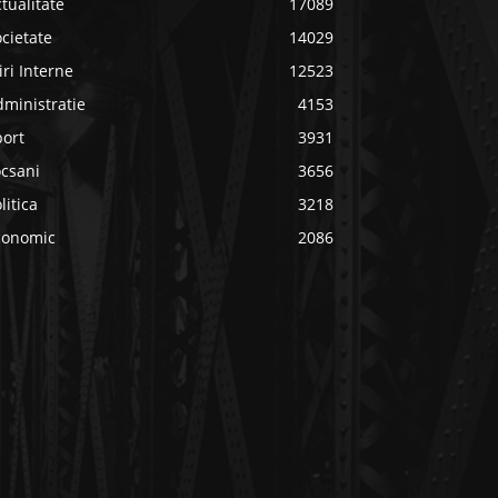
tualitate
17089
cietate
14029
iri Interne
12523
ministratie
4153
port
3931
ocsani
3656
litica
3218
conomic
2086