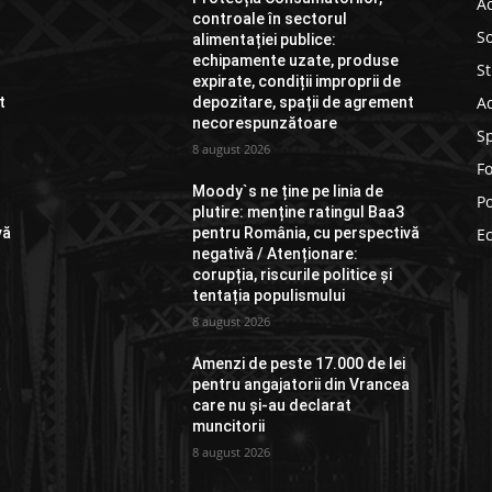
Ac
controale în sectorul
So
alimentației publice:
echipamente uzate, produse
St
expirate, condiții improprii de
Ad
t
depozitare, spații de agrement
necorespunzătoare
S
8 august 2026
F
Moody`s ne ține pe linia de
Po
plutire: menține ratingul Baa3
vă
pentru România, cu perspectivă
E
negativă / Atenționare:
corupția, riscurile politice și
tentația populismului
8 august 2026
Amenzi de peste 17.000 de lei
a
pentru angajatorii din Vrancea
care nu și-au declarat
muncitorii
8 august 2026