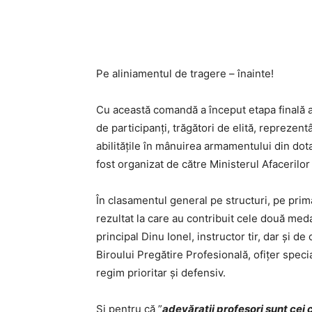
Acțiune
Pe aliniamentul de tragere – înainte!
Cu această comandă a început etapa finală a 
de participanți, trăgători de elită, reprezen
abilitățile în mânuirea armamentului din dot
fost organizat de către Ministerul Afacerilor
În clasamentul general pe structuri, pe prima
rezultat la care au contribuit cele două meda
principal Dinu Ionel, instructor tir, dar și 
Biroului Pregătire Profesională, ofițer speci
regim prioritar și defensiv.
Și pentru că ”
adevărații profesori sunt cei c