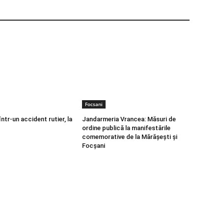
Focsani
într-un accident rutier, la
Jandarmeria Vrancea: Măsuri de
ordine publică la manifestările
comemorative de la Mărășești și
Focșani