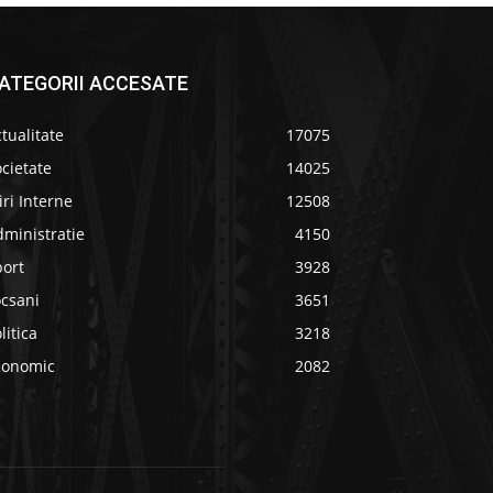
ATEGORII ACCESATE
tualitate
17075
cietate
14025
iri Interne
12508
ministratie
4150
port
3928
ocsani
3651
litica
3218
conomic
2082