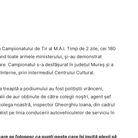
Campionatului de Tir al M.A.I. Timp de 2 zile, cei 180
tând toate armele ministerului, și-au demonstrat
are. Campionatul s-a desfășurat în județul Mureș și a
 Interne, prin intermediul Centrului Cultural.
 treaptă a podiumului au fost polițiștii vrânceni,
lii de aur obținute de către colegii noștri, agent șef
de colega noastră, inspector Gheorghiu Ioana, din cadrul
alist pe linia conducerii autovehiculelor de serviciu în
are se folosesc ca punți peste care își invită elevii să