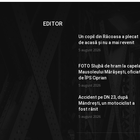
EDITOR
Un copil din Răcoasa a plecat
de acasă și nu a mai revenit
5 august 2026
FOTO Slujbă de hram la capel
Mausoleului Mărășești, oficia
de ÎPS Ciprian
5 august 2026
Accident pe DN 23, după
Mândrești, un motociclist a
fost rănit
5 august 2026