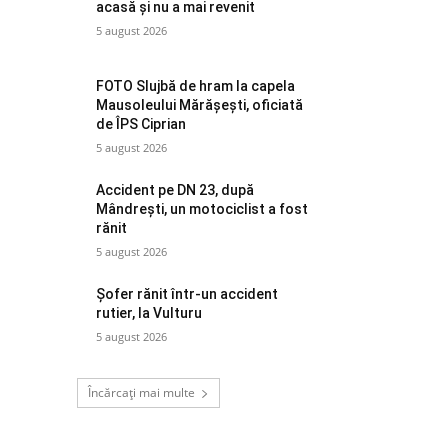
acasă și nu a mai revenit
5 august 2026
FOTO Slujbă de hram la capela
Mausoleului Mărășești, oficiată
de ÎPS Ciprian
5 august 2026
Accident pe DN 23, după
Mândrești, un motociclist a fost
rănit
5 august 2026
Șofer rănit într-un accident
rutier, la Vulturu
5 august 2026
Încărcați mai multe