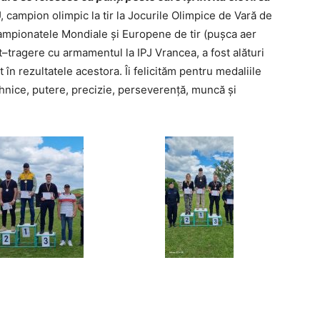
campion olimpic la tir la Jocurile Olimpice de Vară de
Campionatele Mondiale și Europene de tir (pușca aer
t–tragere cu armamentul la IPJ Vrancea, a fost alături
t în rezultatele acestora. Îi felicităm pentru medaliile
 tehnice, putere, precizie, perseverență, muncă și