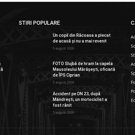
STIRI POPULARE
C
Un copil din Răcoasa a plecat
Ac
de acasă și nu a mai revenit
So
5 august 2026
St
Ad
a
FOTO Slujbă de hram la capela
tă
Mausoleului Mărășești, oficiată
S
de ÎPS Ciprian
F
5 august 2026
Po
Accident pe DN 23, după
Mândrești, un motociclist a
E
fost rănit
5 august 2026