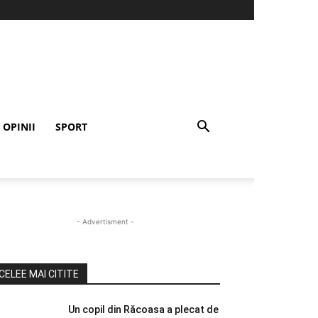
OPINII
SPORT
- Advertisment -
CELEE MAI CITITE
Un copil din Răcoasa a plecat de