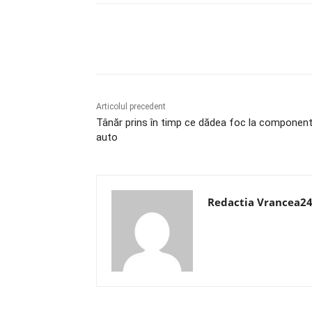
Acțiune
Articolul precedent
Tânăr prins în timp ce dădea foc la componen
auto
Redactia Vrancea2