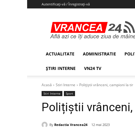
Autentificați-vă / Înregistrați-vă
Vrancea24
ACTUALITATE
ADMINISTRATIE
POLI
ȘTIRI INTERNE
VN24 TV
Acasă
Stiri Interne
Polițiștii vrânceni, campioni la tir
Stiri Interne
Sport
Polițiștii vrânceni,
By
Redactia Vrancea24
12 mai 2023