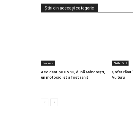
Știri din aceeași categorie
Focsani
NANESTI
Accident pe DN 23, după Mândrești,
Șofer rănit 
un motociclist a fost rănit
Vulturu