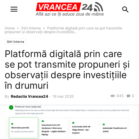
Home
Stiri Interne
Platformă digitală prin care se pot transmite
propuneri și observații despre investițiile...
Stiri Interne
Platformă digitală prin care
se pot transmite propuneri și
observații despre investițiile
în drumuri
445
0
By
Redactia Vrancea24
-
18 mai 2026