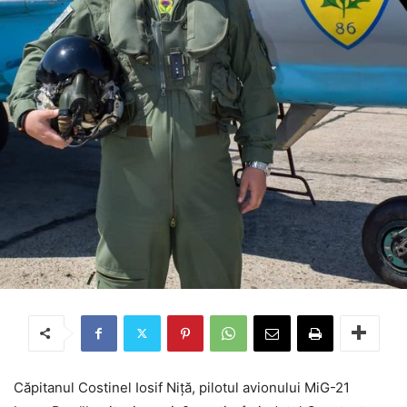
Căpitanul Costinel Iosif Niță, pilotul avionului MiG-21