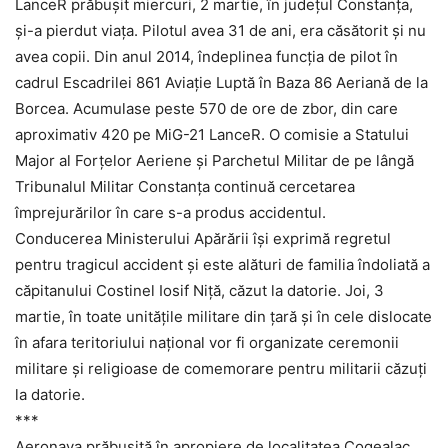
LanceR prăbuşit miercuri, 2 martie, în judeţul Constanța,
şi-a pierdut viaţa. Pilotul avea 31 de ani, era căsătorit şi nu
avea copii. Din anul 2014, îndeplinea funcţia de pilot în
cadrul Escadrilei 861 Aviație Luptă în Baza 86 Aeriană de la
Borcea. Acumulase peste 570 de ore de zbor, din care
aproximativ 420 pe MiG-21 LanceR. O comisie a Statului
Major al Forţelor Aeriene și Parchetul Militar de pe lângă
Tribunalul Militar Constanța continuă cercetarea
împrejurărilor în care s-a produs accidentul.
Conducerea Ministerului Apărării îşi exprimă regretul
pentru tragicul accident şi este alături de familia îndoliată a
căpitanului Costinel Iosif Niță, căzut la datorie. Joi, 3
martie, în toate unităţile militare din țară și în cele dislocate
în afara teritoriului național vor fi organizate ceremonii
militare și religioase de comemorare pentru militarii căzuți
la datorie.
***
Aeronava prăbușită în apropiere de localitatea Cogealac,