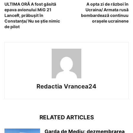
ULTIMA ORĂ A fost găsită
A opta zi de război în
epava avionului MiG 21
Ucraina/ Armata rusă
LanceR, prăbușit în
bombardează continuu
Constanța/ Nu se știe nimic
orașele ucrainene
de pilot
Redactia Vrancea24
RELATED ARTICLES
Garda de Mediu: dezmembrarea