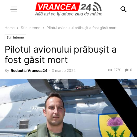
Home
Stiri Interne
Pilotul avionului prăbușit a fost găsit mort
Stiri Interne
Pilotul avionului prăbușit a
fost găsit mort
1781
0
By
Redactia Vrancea24
-
3 martie 2022