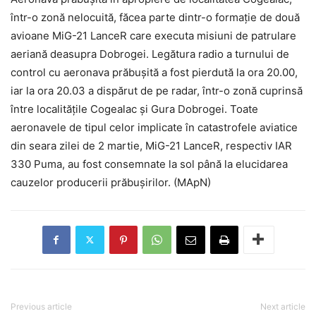
într-o zonă nelocuită, făcea parte dintr-o formație de două
avioane MiG-21 LanceR care executa misiuni de patrulare
aeriană deasupra Dobrogei. Legătura radio a turnului de
control cu aeronava prăbușită a fost pierdută la ora 20.00,
iar la ora 20.03 a dispărut de pe radar, într-o zonă cuprinsă
între localitățile Cogealac și Gura Dobrogei. Toate
aeronavele de tipul celor implicate în catastrofele aviatice
din seara zilei de 2 martie, MiG-21 LanceR, respectiv IAR
330 Puma, au fost consemnate la sol până la elucidarea
cauzelor producerii prăbușirilor. (MApN)
Previous article
Next article