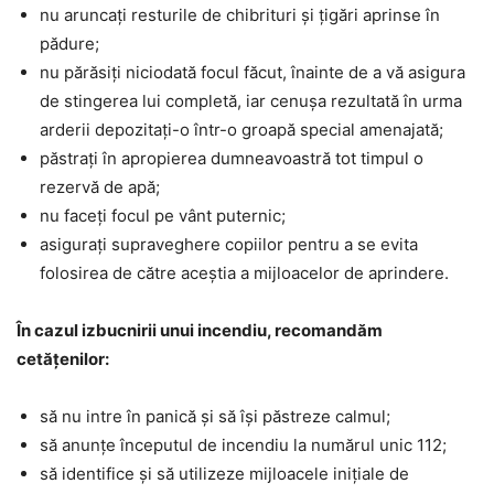
nu aruncaţi resturile de chibrituri şi ţigări aprinse în
pădure;
nu părăsiţi niciodată focul făcut, înainte de a vă asigura
de stingerea lui completă, iar cenuşa rezultată în urma
arderii depozitaţi-o într-o groapă special amenajată;
păstraţi în apropierea dumneavoastră tot timpul o
rezervă de apă;
nu faceţi focul pe vânt puternic;
asigurați supraveghere copiilor pentru a se evita
folosirea de către aceştia a mijloacelor de aprindere.
În cazul izbucnirii unui incendiu, recomandăm
cetățenilor:
să nu intre în panică și să își păstreze calmul;
să anunțe începutul de incendiu la numărul unic 112;
să identifice și să utilizeze mijloacele inițiale de