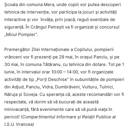
Școala din comuna Mera, unde copiii vor putea descoperi
tehnica de intervenție, vor participa la jocuri și activități
interactive și vor învăța, prin joacă, reguli esențiale de
siguranță. În Crângul Petrești va fi organizat și concursul
„Micul Pompier”.
Premergător Zilei Internaționale a Copilului, pompierii
vrânceni vor fi prezenți pe 29 mai, în orașul Panciu, și pe
30 mai, în comuna Tătăranu, cu tehnica din dotare. Tot pe 1
Iunie, în intervalul orar 10:00 – 14:00, vor fi organizate
activități de tip „Porți Deschise” în subunitățile de pompieri
din Adjud, Panciu, Vidra, Dumbrăveni, Vulturu, Tulnici,
Năruja și Soveja. Cu speranța că, aceste recomandări vor fi
respectate, vă dorim să vă bucurați de această
minivacanță, fără evenimente care să vă pună viața în
pericol! (
Compartimentul Informare şi Relaţii Publice al
I.S.U. Vrancea)