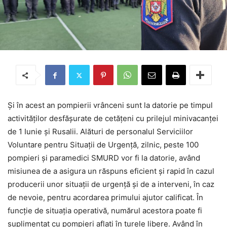
Și în acest an pompierii vrânceni sunt la datorie pe timpul
activităților desfășurate de cetățeni cu prilejul minivacanței
de 1 Iunie și Rusalii. Alături de personalul Serviciilor
Voluntare pentru Situații de Urgență, zilnic, peste 100
pompieri și paramedici SMURD vor fi la datorie, având
misiunea de a asigura un răspuns eficient și rapid în cazul
producerii unor situații de urgență și de a interveni, în caz
de nevoie, pentru acordarea primului ajutor calificat. În
funcție de situația operativă, numărul acestora poate fi
suplimentat cu pompieri aflați în turele libere. Având în