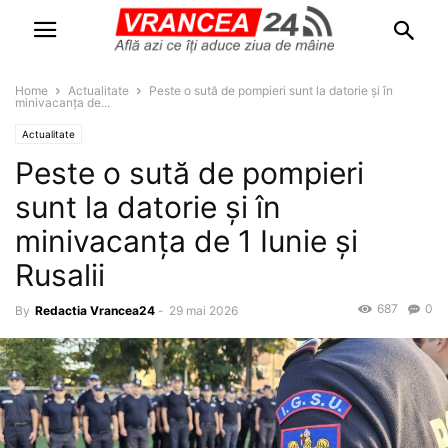
Home
Actualitate
Peste o sută de pompieri sunt la datorie și în
minivacanța de...
Actualitate
Peste o sută de pompieri
sunt la datorie și în
minivacanța de 1 Iunie și
Rusalii
687
0
By
Redactia Vrancea24
-
29 mai 2026