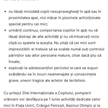
nu lăsaţi niciodată copiii nesupravegheaţi în apă sau în
proximitatea apei, nici măcar în piscinele achiziţionate
special pentru cei mici;
urmăriţi continuu, comportarea copiilor în apă: nu vă
lăsaţi distraşi de alte activităţi şi nu vă întoarceţi nicio
clipă cu spatele la aceştia. Nu uitaţi că cei mici sunt
imprevizibili: ei trebuie să se scalde numai sub controlul
părinţilor sau altor persoane mature, chiar dacă ştiu să
înoate;
explicaţi-le adolescenţilor pericolul la care se expun
scăldându-se în locuri neamenajate şi consecinţele
grave, uneori tragice ale actelor de teribilism.
Cu prilejul Zilei Internaționale a Copilului, pompierii
vrânceni vor desfășura pe 1 iunie activități dedicate celor
mici în Piața Unirii, Crângul Petrești, Bazinul Olimpic și la