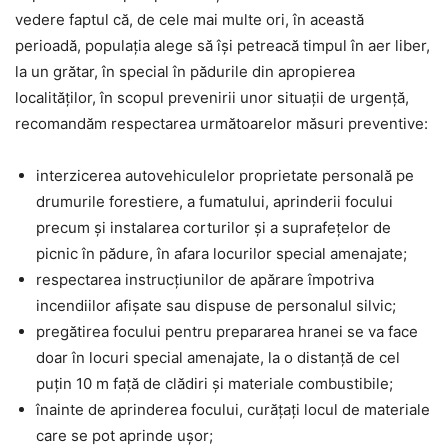
vedere faptul că, de cele mai multe ori, în această
perioadă, populația alege să își petreacă timpul în aer liber,
la un grătar, în special în pădurile din apropierea
localităților, în scopul prevenirii unor situaţii de urgență,
recomandăm respectarea următoarelor măsuri preventive:
interzicerea autovehiculelor proprietate personală pe
drumurile forestiere, a fumatului, aprinderii focului
precum şi instalarea corturilor şi a suprafeţelor de
picnic în pădure, în afara locurilor special amenajate;
respectarea instrucţiunilor de apărare împotriva
incendiilor afişate sau dispuse de personalul silvic;
pregătirea focului pentru prepararea hranei se va face
doar în locuri special amenajate, la o distanţă de cel
puţin 10 m faţă de clădiri şi materiale combustibile;
înainte de aprinderea focului, curăţaţi locul de materiale
care se pot aprinde uşor;