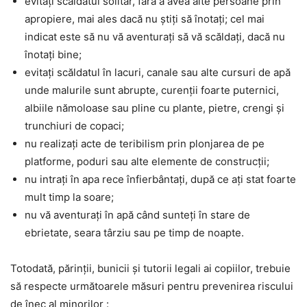
evitaţi scăldatul solitar, fără a avea alte persoane prin
apropiere, mai ales dacă nu ştiţi să înotaţi; cel mai
indicat este să nu vă aventuraţi să vă scăldaţi, dacă nu
înotaţi bine;
evitaţi scăldatul în lacuri, canale sau alte cursuri de apă
unde malurile sunt abrupte, curenţii foarte puternici,
albiile nămoloase sau pline cu plante, pietre, crengi şi
trunchiuri de copaci;
nu realizaţi acte de teribilism prin plonjarea de pe
platforme, poduri sau alte elemente de construcţii;
nu intraţi în apa rece înfierbântaţi, după ce aţi stat foarte
mult timp la soare;
nu vă aventuraţi în apă când sunteţi în stare de
ebrietate, seara târziu sau pe timp de noapte.
Totodată, părinţii, bunicii şi tutorii legali ai copiilor, trebuie
să respecte următoarele măsuri pentru prevenirea riscului
de înec al minorilor :