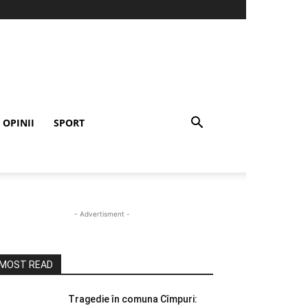
OPINII
SPORT
- Advertisment -
MOST READ
Tragedie în comuna Cîmpuri: