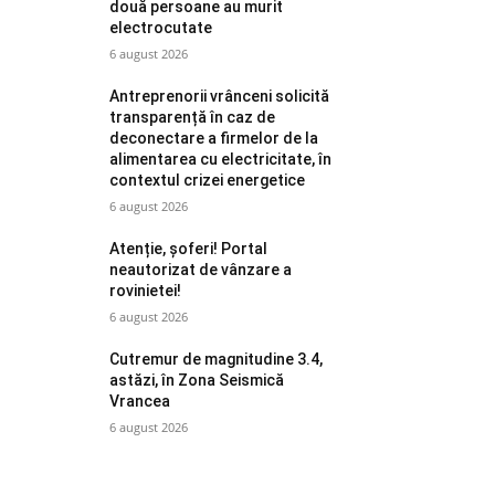
două persoane au murit
electrocutate
6 august 2026
Antreprenorii vrânceni solicită
transparență în caz de
deconectare a firmelor de la
alimentarea cu electricitate, în
contextul crizei energetice
6 august 2026
Atenție, șoferi! Portal
neautorizat de vânzare a
rovinietei!
6 august 2026
Cutremur de magnitudine 3.4,
astăzi, în Zona Seismică
Vrancea
6 august 2026