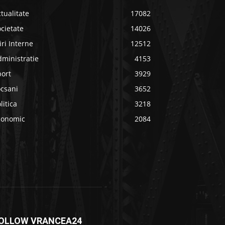
tualitate
17082
cietate
14026
iri Interne
12512
ministratie
4153
port
3929
ocsani
3652
litica
3218
conomic
2084
OLLOW VRANCEA24