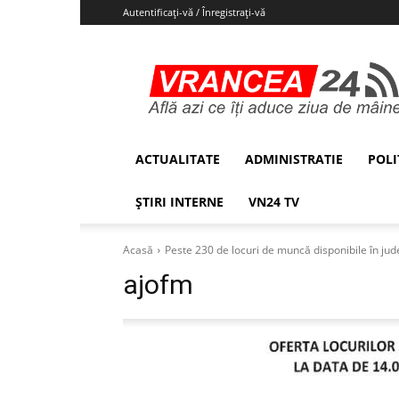
Autentificați-vă / Înregistrați-vă
Vrancea24
ACTUALITATE
ADMINISTRATIE
POLI
ȘTIRI INTERNE
VN24 TV
Acasă
Peste 230 de locuri de muncă disponibile în jude
ajofm