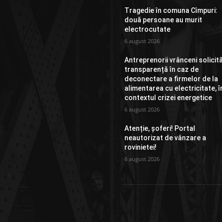
Tragedie în comuna Cîmpuri:
două persoane au murit
electrocutate
6 august 2026
Antreprenorii vrânceni solicit
transparență în caz de
deconectare a firmelor de la
alimentarea cu electricitate, î
contextul crizei energetice
6 august 2026
Atenție, șoferi! Portal
neautorizat de vânzare a
rovinietei!
6 august 2026