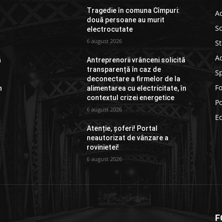
Tragedie în comuna Cîmpuri:
Ac
două persoane au murit
So
electrocutate
6 august 2026
St
Ad
ă
Antreprenorii vrânceni solicită
transparență în caz de
S
deconectare a firmelor de la
F
n
alimentarea cu electricitate, în
contextul crizei energetice
Po
6 august 2026
E
Atenție, șoferi! Portal
neautorizat de vânzare a
rovinietei!
6 august 2026
F