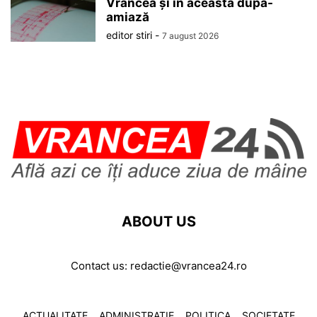
Vrancea și în această după-
amiază
editor stiri
-
7 august 2026
ABOUT US
Contact us:
redactie@vrancea24.ro
ACTUALITATE
ADMINISTRATIE
POLITICA
SOCIETATE