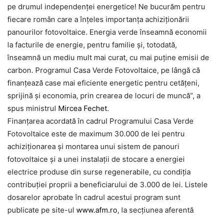
pe drumul independenței energetice! Ne bucurăm pentru
fiecare român care a înțeles importanța achiziționării
panourilor fotovoltaice. Energia verde înseamnă economii
la facturile de energie, pentru familie și, totodată,
înseamnă un mediu mult mai curat, cu mai puține emisii de
carbon. Programul Casa Verde Fotovoltaice, pe lângă că
finanțează case mai eficiente energetic pentru cetățeni,
sprijină și economia, prin crearea de locuri de muncă”, a
spus ministrul
Mircea Fechet
.
Finanţarea acordată în cadrul Programului Casa Verde
Fotovoltaice este de maximum 30.000 de lei pentru
achiziţionarea şi montarea unui sistem de panouri
fotovoltaice şi a unei instalaţii de stocare a energiei
electrice produse din surse regenerabile, cu condiţia
contribuţiei proprii a beneficiarului de 3.000 de lei. Listele
dosarelor aprobate în cadrul acestui program sunt
publicate pe site-ul
www.afm.ro
, la secțiunea aferentă