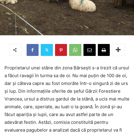
Proprietarul unei stâne din zona Bârsești s-a trezit că ursul
a făcut ravagii în turma sa de oi. Nu mai puțin de 100 de oi,
dar și câteva capre au fost omorâte într-o singură zi de urs
și lup. Din informațiile oferite de șeful Gărzii Forestiere
Vrancea, ursul a distrus gardul de la stână, a ucis mai multe
animale, care, speriate, au luat-o la goană. În zonă și-au
făcut apariția și lupii, care au avut astfel parte de un
adevărat festin. Astăzi, comisia constituită pentru
evaluarea pagubelor a analizat dacă că proprietarul va fi