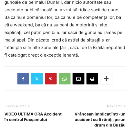
gunoaie de pe malul Dunării, dar nicio autoritate sau
societate publică locală nu a vrut să ridice sacii de gunoi.
Ba că nu e domeniul lor, ba că nu e de competența lor, ba
că e weekend, ba că nu au bani de motorină și alte
explicații cel puțin penibile. Iar sacii de gunoi au rămas pe
malul apei. Din păcate, cred că astfel de situații s-ar
întâmpla și în alte zone ale țării, cazul de la Brăila neputând
fi catalogat drept o excepție jenantă.
Previous article
Next article
VIDEO ULTIMA ORĂ Accident
Vrâncean implicat într-un
în centrul Focșaniului
accident cu 5 răniți, pe un
drum din Buzău