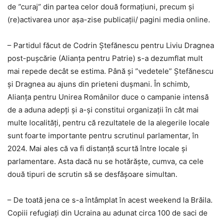
de ”curaj” din partea celor două formațiuni, precum și
(re)activarea unor așa-zise publicații/ pagini media online.
– Partidul făcut de Codrin Ștefănescu pentru Liviu Dragnea
post-pușcărie (Alianța pentru Patrie) s-a dezumflat mult
mai repede decât se estima. Până și ”vedetele” Ștefănescu
și Dragnea au ajuns din prieteni dușmani. În schimb,
Alianța pentru Unirea Românilor duce o campanie intensă
de a aduna adepți și a-și constitui organizații în cât mai
multe localități, pentru că rezultatele de la alegerile locale
sunt foarte importante pentru scrutinul parlamentar, în
2024. Mai ales că va fi distanță scurtă între locale și
parlamentare. Asta dacă nu se hotărăște, cumva, ca cele
două tipuri de scrutin să se desfășoare simultan.
– De toată jena ce s-a întâmplat în acest weekend la Brăila.
Copiii refugiați din Ucraina au adunat circa 100 de saci de