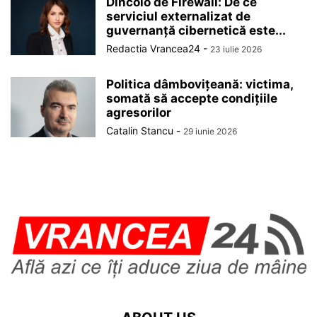
Dincolo de Firewall: De ce
serviciul externalizat de
guvernanță cibernetică este...
Redactia Vrancea24
-
23 iulie 2026
Politica dâmbovițeană: victima,
somată să accepte condițiile
agresorilor
Catalin Stancu
-
29 iunie 2026