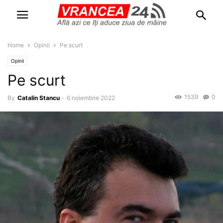
Home
Opinii
Pe scurt
Opinii
Pe scurt
1539
0
By
Catalin Stancu
-
6 noiembrie 2022