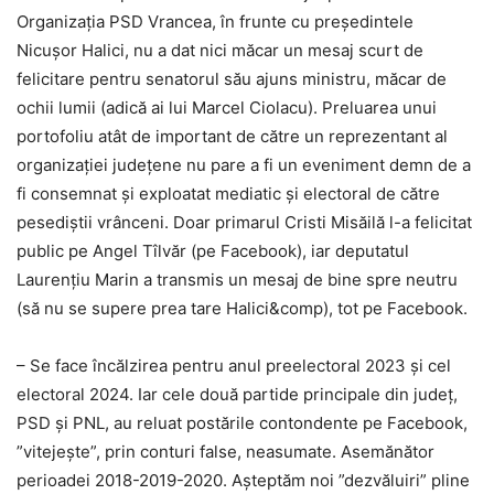
Organizația PSD Vrancea, în frunte cu președintele
Nicușor Halici, nu a dat nici măcar un mesaj scurt de
felicitare pentru senatorul său ajuns ministru, măcar de
ochii lumii (adică ai lui Marcel Ciolacu). Preluarea unui
portofoliu atât de important de către un reprezentant al
organizației județene nu pare a fi un eveniment demn de a
fi consemnat și exploatat mediatic și electoral de către
pesediștii vrânceni. Doar primarul Cristi Misăilă l-a felicitat
public pe Angel Tîlvăr (pe Facebook), iar deputatul
Laurențiu Marin a transmis un mesaj de bine spre neutru
(să nu se supere prea tare Halici&comp), tot pe Facebook.
– Se face încălzirea pentru anul preelectoral 2023 și cel
electoral 2024. Iar cele două partide principale din județ,
PSD și PNL, au reluat postările contondente pe Facebook,
”vitejește”, prin conturi false, neasumate. Asemănător
perioadei 2018-2019-2020. Așteptăm noi ”dezvăluiri” pline