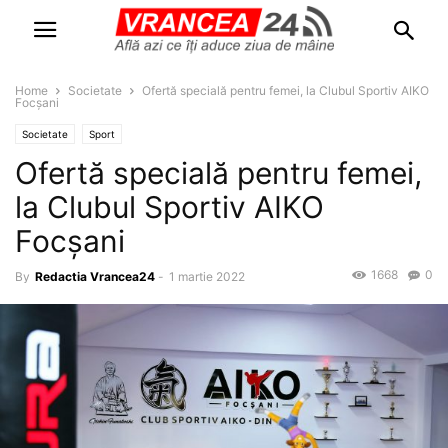
Home
Societate
Ofertă specială pentru femei, la Clubul Sportiv AIKO
Focșani
Societate
Sport
Ofertă specială pentru femei,
la Clubul Sportiv AIKO
Focșani
1668
0
By
Redactia Vrancea24
-
1 martie 2022