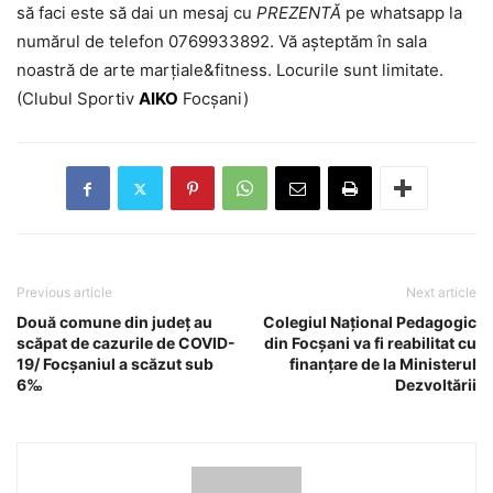
să faci este să dai un mesaj cu
PREZENTĂ
pe whatsapp la
numărul de telefon 0769933892. Vă așteptăm în sala
noastră de arte marțiale&fitness. Locurile sunt limitate.
(Clubul Sportiv
AIKO
Focșani)
Previous article
Next article
Două comune din județ au
Colegiul Național Pedagogic
scăpat de cazurile de COVID-
din Focșani va fi reabilitat cu
19/ Focșaniul a scăzut sub
finanțare de la Ministerul
6‰
Dezvoltării