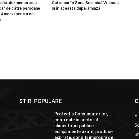
ediu: dezmembrarea
Cutremur în Zona Seismică Vrancea
doar de către persoane
și în această după-amiază
/ Amenzi pentru cei
i
STIRI POPULARE
C
Protecția Consumatorilor,
Ac
controale în sectorul
So
alimentației publice:
echipamente uzate, produse
St
expirate, condiții improprii de