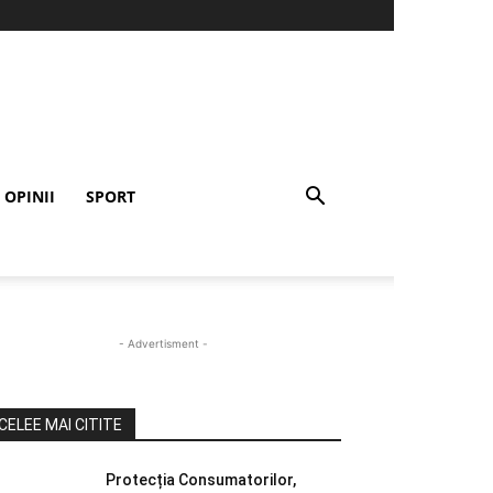
OPINII
SPORT
- Advertisment -
CELEE MAI CITITE
Protecția Consumatorilor,