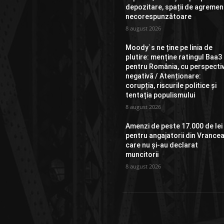
depozitare, spații de agremen
necorespunzătoare
8 august 2026
Moody`s ne ține pe linia de
plutire: menține ratingul Baa3
pentru România, cu perspecti
negativă / Atenționare:
corupția, riscurile politice și
tentația populismului
8 august 2026
Amenzi de peste 17.000 de lei
pentru angajatorii din Vrance
care nu și-au declarat
muncitorii
8 august 2026