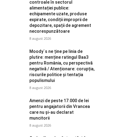
controale în sectorul
alimentației publice:
echipamente uzate, produse
expirate, condiții improprii de
depozitare, spații de agrement
necorespunzătoare
8 august 2026
Moody`s ne ține pe linia de
plutire: menține ratingul Baa3
pentru România, cu perspectivă
negativă / Atenționare: corupția,
riscurile politice și tentația
populismului
8 august 2026
Amenzi de peste 17.000 de lei
pentru angajatorii din Vrancea
care nu și-au declarat
muncitorii
8 august 2026