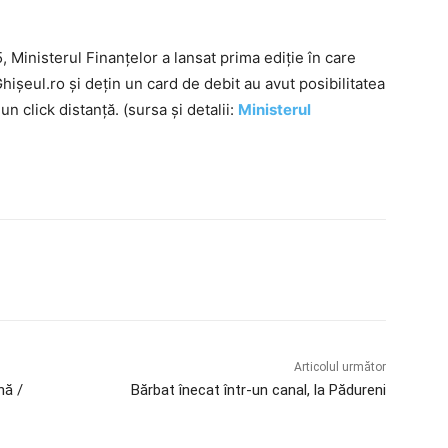
Ministerul Finanțelor a lansat prima ediție în care
ișeul.ro și dețin un card de debit au avut posibilitatea
 un click distanță. (sursa și detalii:
Ministerul
Articolul următor
nă /
Bărbat înecat într-un canal, la Pădureni