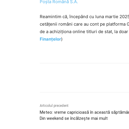
Poșta Română S.A.
Reamintim că, începând cu luna martie 2025, 
cetățenii români care au cont pe platforma Gh
de a achiziționa online titluri de stat, la doar
Finanțelor
)
Acțiune
Articolul precedent
Meteo: vreme capricioasă în această săptămâ
Din weekend se încălzește mai mult