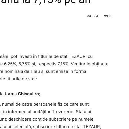
364
0
ânii pot investi în titlurile de stat TEZAUR, cu
de 6,25%, 6,75% și, respectiv 7,15%. Veniturile obținute
are nominală de 1 leu și sunt emise în formă
 titlurile de stat:
platforma
Ghișeul.ro
;
, numai de către persoanele fizice care sunt
prin intermediul unităților Trezoreriei Statului.
e sunt: deschidere cont de subscriere pe numele
tatului selectată, subscriere titluri de stat TEZAUR,