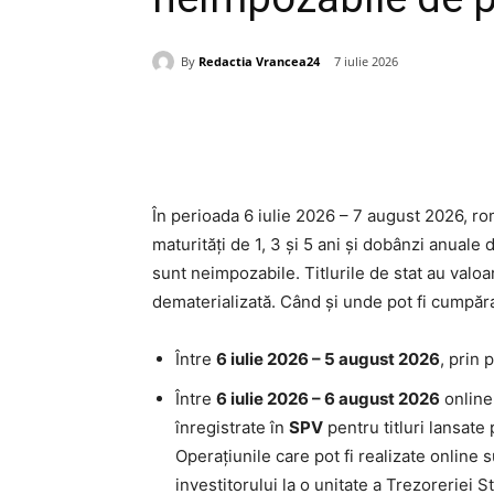
By
Redactia Vrancea24
7 iulie 2026
Acțiune
În perioada 6 iulie 2026 – 7 august 2026, rom
maturități de 1, 3 și 5 ani și dobânzi anuale 
sunt neimpozabile. Titlurile de stat au valo
dematerializată. Când și unde pot fi cumpărate
Între
6 iulie 2026 – 5 august 2026
, prin 
Între
6 iulie 2026 – 6 august 2026
online
înregistrate în
SPV
pentru titluri lansate 
Operațiunile care pot fi realizate onlin
investitorului la o unitate a Trezoreriei S