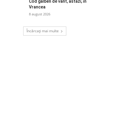
Cod galben de vânt, astăzi, în
Vrancea
8 august 2026
Încărcați mai multe