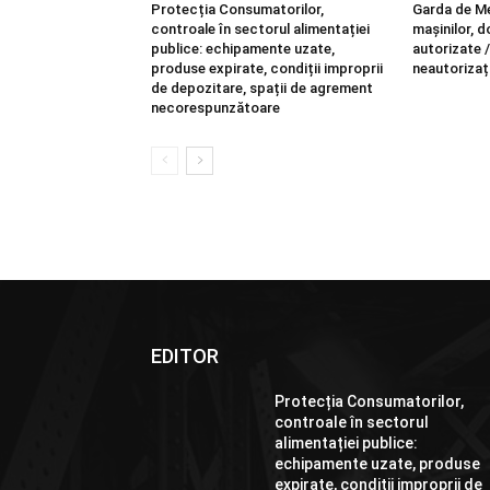
Protecția Consumatorilor,
Garda de M
controale în sectorul alimentației
mașinilor, 
publice: echipamente uzate,
autorizate 
produse expirate, condiții improprii
neautorizaț
de depozitare, spații de agrement
necorespunzătoare
EDITOR
Protecția Consumatorilor,
controale în sectorul
alimentației publice:
echipamente uzate, produse
expirate, condiții improprii de