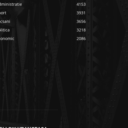
ministratie
4153
port
3931
ocsani
3656
litica
3218
conomic
2086