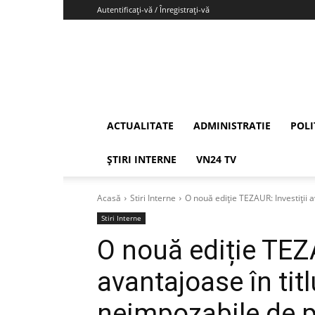
Autentificați-vă / Înregistrați-vă
Vrancea24
ACTUALITATE
ADMINISTRATIE
POLI
ȘTIRI INTERNE
VN24 TV
Acasă
Stiri Interne
O nouă ediție TEZAUR: Investiții av
Stiri Interne
O nouă ediție TEZA
avantajoase în tit
neimpozabile de p