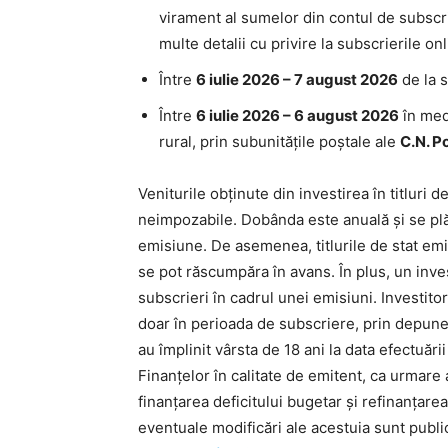
virament al sumelor din contul de subscri
multe detalii cu privire la subscrierile o
Între
6 iulie 2026 – 7 august 2026
de la s
Între
6 iulie 2026 – 6 august 2026
în med
rural, prin subunitățile poștale ale
C.N. P
Veniturile obținute din investirea în titluri 
neimpozabile. Dobânda este anuală și se plă
emisiune. De asemenea, titlurile de stat em
se pot răscumpăra în avans. În plus, un inve
subscrieri în cadrul unei emisiuni. Investitor
doar în perioada de subscriere, prin depuner
au împlinit vârsta de 18 ani la data efectuări
Finanțelor în calitate de emitent, ca urmare a 
finanțarea deficitului bugetar și refinanțare
eventuale modificări ale acestuia sunt publi