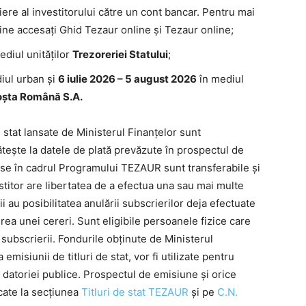
ere al investitorului către un cont bancar. Pentru mai
nline accesați Ghid Tezaur online și Tezaur online;
ediul unităților
Trezoreriei Statului
;
iul urban și
6 iulie 2026 – 5 august 2026
în mediul
oșta Română S.A.
de stat lansate de Ministerul Finanțelor sunt
tește la datele de plată prevăzute în prospectul de
ise în cadrul Programului TEZAUR sunt transferabile și
stitor are libertatea de a efectua una sau mai multe
ii au posibilitatea anulării subscrierilor deja efectuate
ea unei cereri. Sunt eligibile persoanele fizice care
i subscrierii. Fondurile obținute de Ministerul
emisiunii de titluri de stat, vor fi utilizate pentru
a datoriei publice. Prospectul de emisiune și orice
cate la secțiunea
Titluri de stat TEZAUR
și pe
C.N.