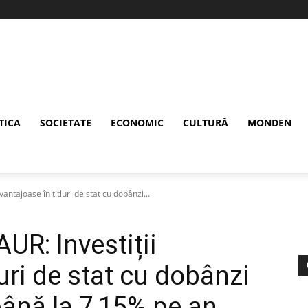
TICA
SOCIETATE
ECONOMIC
CULTURĂ
MONDEN
antajoase în titluri de stat cu dobânzi...
UR: Investiții
luri de stat cu dobânzi
ână la 7,15% pe an