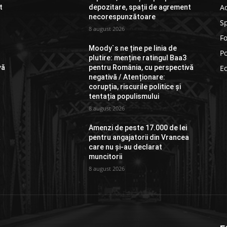
Ad
t
depozitare, spații de agrement
necorespunzătoare
S
8 august 2026
F
Moody`s ne ține pe linia de
Po
plutire: menține ratingul Baa3
vă
pentru România, cu perspectivă
E
negativă / Atenționare:
corupția, riscurile politice și
tentația populismului
8 august 2026
Amenzi de peste 17.000 de lei
a
pentru angajatorii din Vrancea
care nu și-au declarat
muncitorii
8 august 2026