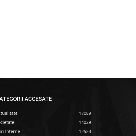
ATEGORII ACCESATE
tualitate
17089
cietate
14029
iri Interne
12523