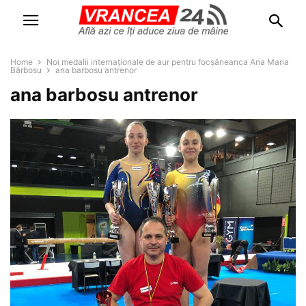
Home
Noi medalii internaționale de aur pentru focșăneanca Ana Maria
Bărbosu
ana barbosu antrenor
ana barbosu antrenor