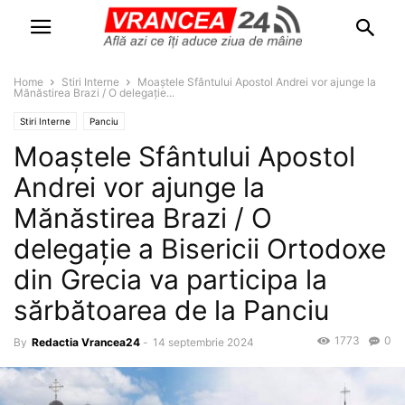
Home
Stiri Interne
Moaștele Sfântului Apostol Andrei vor ajunge la
Mănăstirea Brazi / O delegație...
Stiri Interne
Panciu
Moaștele Sfântului Apostol
Andrei vor ajunge la
Mănăstirea Brazi / O
delegație a Bisericii Ortodoxe
din Grecia va participa la
sărbătoarea de la Panciu
1773
0
By
Redactia Vrancea24
-
14 septembrie 2024