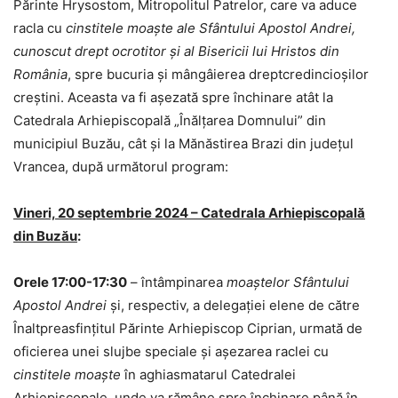
Părinte Hrysostom, Mitropolitul Patrelor, care va aduce
racla cu
cinstitele moaște ale Sfântului Apostol Andrei
,
cunoscut drept ocrotitor și al Bisericii lui Hristos din
România
, spre bucuria și mângâierea dreptcredincioșilor
creștini. Aceasta va fi așezată spre închinare atât la
Catedrala Arhiepiscopală „Înălțarea Domnului” din
municipiul Buzău, cât și la Mănăstirea Brazi din județul
Vrancea, după următorul program:
Vineri, 20 septembrie 2024 – Catedrala Arhiepiscopală
din Buzău
:
Orele 17:00-17:30
– întâmpinarea
moaștelor Sfântului
Apostol Andrei
și, respectiv, a delegației elene de către
Înaltpreasfințitul Părinte Arhiepiscop Ciprian, urmată de
oficierea unei slujbe speciale și așezarea raclei cu
cinstitele moaște
în aghiasmatarul Catedralei
Arhiepiscopale, unde va rămâne spre închinare până în