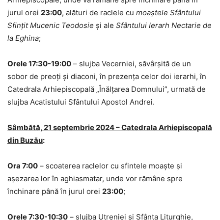
jurul orei
23:00
, alături de raclele cu
moaștele Sfântului
Sfințit Mucenic Teodosie
și ale
Sfântului Ierarh Nectarie de
la Eghina
;
Orele 17:30-19:00
– slujba Vecerniei, săvârșită de un
sobor de preoți și diaconi, în prezența celor doi ierarhi, în
Catedrala Arhiepiscopală „Înălțarea Domnului”, urmată de
slujba Acatistului Sfântului Apostol Andrei.
Sâmbătă, 21 septembrie 2024 – Catedrala Arhiepiscopală
din Buzău
:
Ora 7:00
– scoaterea raclelor cu sfintele moaște și
așezarea lor în aghiasmatar, unde vor rămâne spre
închinare până în jurul orei
23:00
;
Orele 7:30-10:30
– slujba Utreniei și Sfânta Liturghie,