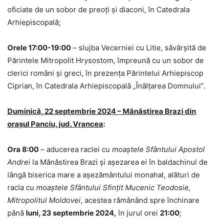
oficiate de un sobor de preoți și diaconi, în Catedrala
Arhiepiscopală;
Orele 17:00-19:00
– slujba Vecerniei cu Litie, săvârșită de
Părintele Mitropolit Hrysostom, împreună cu un sobor de
clerici români și greci, în prezența Părintelui Arhiepiscop
Ciprian, în Catedrala Arhiepiscopală „Înălțarea Domnului”.
Duminică, 22 septembrie 2024 – Mănăstirea Brazi din
orașul Panciu, jud. Vrancea
:
Ora 8:00
– aducerea raclei cu
moaștele Sfântului Apostol
Andrei
la Mănăstirea Brazi și așezarea ei în baldachinul de
lângă biserica mare a așezământului monahal, alături de
racla cu
moaștele Sfântului Sfințit Mucenic Teodosie,
Mitropolitul Moldovei
, acestea rămânând spre închinare
până
luni, 23 septembrie 2024,
în jurul orei
21:00
;