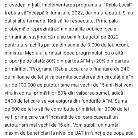
prevedea inițial). Implementarea programului ”Rabla Local”
trebuia să înceapă în luna iulie 2022, dar nu s-a putut. S-au
dat și alte termene, fără să fie respectate. Principala
problemă o reprezintă administrațiile publice locale:
primarii au susținut că nu au bani în bugetul pe 2022
pentru a-și achita partea din suma de 3.000 de lei. Acum,
ministrul Mediului a reluat ideea programului, cu o altă
proporție de plată: 80% din partea AFM și 20% din partea
primăriilor. ”Programul Rabla Local are o finanțare de 240
de milioane de lei și va permite scoaterea din circulație a în
jur de 100.000 de autoturisme mai vechi de 15 ani. Noi vom
vira în contul primăriilor 80% din valoarea sumei, adică
2400 de lei care se vor asigura din fondurile AFM. Suma
de 600 de lei o să fie contribuția primăriei, iar 3000 de lei
va fi prima care va fi încasată de cel care casează un
autoturism mai vechi de 15 ani. Vom stabili un număr
maxim de beneficiari la nivel de UAT în funcție de populația