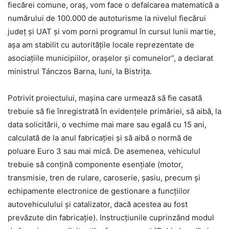
fiecărei comune, oraș, vom face o defalcarea matematică a
numărului de 100.000 de autoturisme la nivelul fiecărui
județ şi UAT și vom porni programul în cursul lunii martie,
așa am stabilit cu autoritățile locale reprezentate de
asociațiile municipiilor, orașelor și comunelor”, a declarat
ministrul Tánczos Barna, luni, la Bistrița.
Potrivit proiectului, mașina care urmează să fie casată
trebuie să fie înregistrată în evidențele primăriei, să aibă, la
data solicitării, o vechime mai mare sau egală cu 15 ani,
calculată de la anul fabricației și să aibă o normă de
poluare Euro 3 sau mai mică. De asemenea, vehiculul
trebuie să conțină componente esențiale (motor,
transmisie, tren de rulare, caroserie, șasiu, precum și
echipamente electronice de gestionare a funcțiilor
autovehiculului și catalizator, dacă acestea au fost
prevăzute din fabricație). Instrucțiunile cuprinzând modul