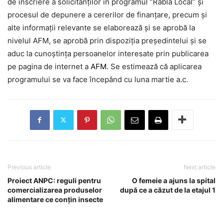
de înscriere a solicitanților în programul ”Rabla Local” și
procesul de depunere a cererilor de finanțare, precum și
alte informații relevante se elaborează și se aprobă la
nivelul AFM, se aprobă prin dispoziția președintelui și se
aduc la cunoștința persoanelor interesate prin publicarea
pe pagina de internet a
AFM
. Se estimează că aplicarea
programului se va face începând cu luna martie a.c.
Previous article
Next article
Proiect ANPC: reguli pentru
O femeie a ajuns la spital
comercializarea produselor
după ce a căzut de la etajul 1
alimentare ce conțin insecte