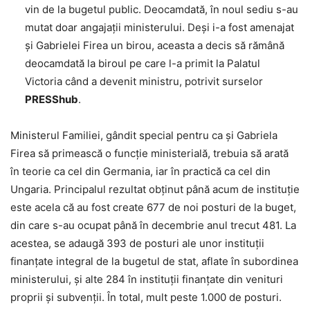
vin de la bugetul public. Deocamdată, în noul sediu s-au
mutat doar angajații ministerului. Deși i-a fost amenajat
și Gabrielei Firea un birou, aceasta a decis să rămână
deocamdată la biroul pe care l-a primit la Palatul
Victoria când a devenit ministru, potrivit surselor
PRESShub
.
Ministerul Familiei, gândit special pentru ca și Gabriela
Firea să primească o funcție ministerială, trebuia să arată
în teorie ca cel din Germania, iar în practică ca cel din
Ungaria. Principalul rezultat obținut până acum de instituție
este acela că au fost create 677 de noi posturi de la buget,
din care s-au ocupat până în decembrie anul trecut 481. La
acestea, se adaugă 393 de posturi ale unor instituții
finanțate integral de la bugetul de stat, aflate în subordinea
ministerului, și alte 284 în instituții finanțate din venituri
proprii și subvenții. În total, mult peste 1.000 de posturi.