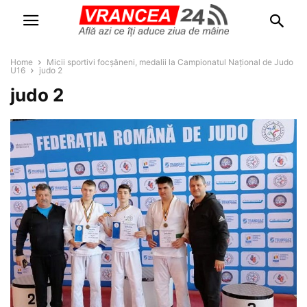
Home
Micii sportivi focșăneni, medalii la Campionatul Național de Judo
U16
judo 2
judo 2