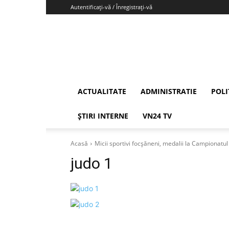
Autentificați-vă / Înregistrați-vă
Vrancea24
ACTUALITATE
ADMINISTRATIE
POLI
ȘTIRI INTERNE
VN24 TV
Acasă
Micii sportivi focșăneni, medalii la Campionatu
judo 1