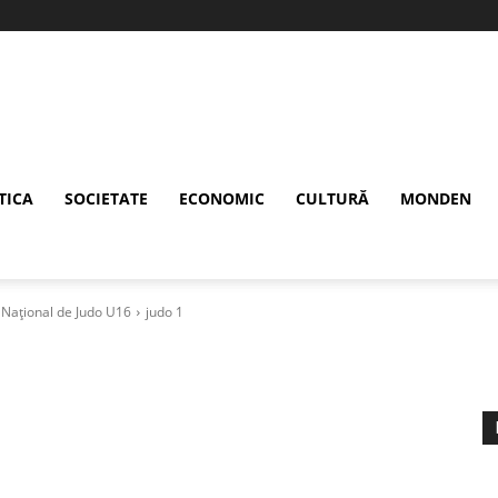
TICA
SOCIETATE
ECONOMIC
CULTURĂ
MONDEN
l Național de Judo U16
judo 1