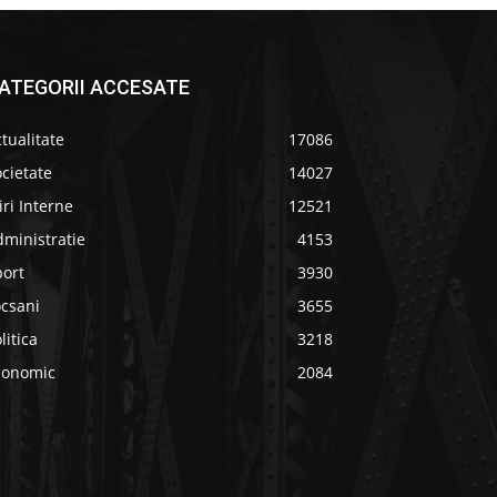
ATEGORII ACCESATE
tualitate
17086
cietate
14027
iri Interne
12521
ministratie
4153
port
3930
ocsani
3655
litica
3218
conomic
2084