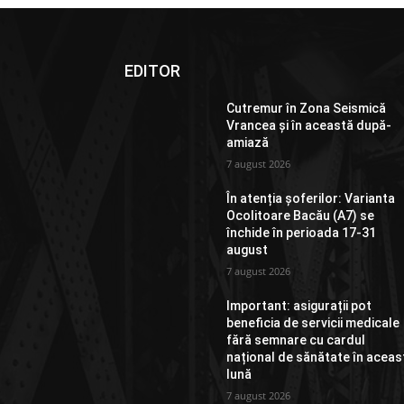
EDITOR
Cutremur în Zona Seismică
Vrancea și în această după-
amiază
7 august 2026
În atenția șoferilor: Varianta
Ocolitoare Bacău (A7) se
închide în perioada 17-31
august
7 august 2026
Important: asigurații pot
beneficia de servicii medicale
fără semnare cu cardul
național de sănătate în aceas
lună
7 august 2026