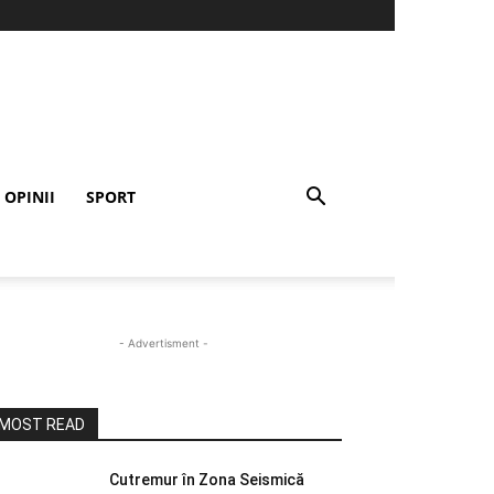
OPINII
SPORT
- Advertisment -
MOST READ
Cutremur în Zona Seismică