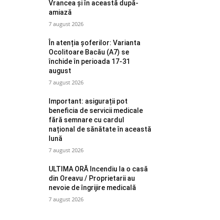
Vrancea și în această după-
amiază
7 august 2026
În atenția șoferilor: Varianta
Ocolitoare Bacău (A7) se
închide în perioada 17-31
august
7 august 2026
Important: asigurații pot
beneficia de servicii medicale
fără semnare cu cardul
național de sănătate în această
lună
7 august 2026
ULTIMA ORĂ Incendiu la o casă
din Oreavu / Proprietarii au
nevoie de îngrijire medicală
7 august 2026