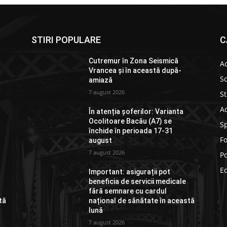
STIRI POPULARE
C
Cutremur în Zona Seismică
Ac
Vrancea și în această după-
So
amiază
7 august 2026
St
Ad
În atenția șoferilor: Varianta
Ocolitoare Bacău (A7) se
S
închide în perioada 17-31
F
august
7 august 2026
Po
E
Important: asigurații pot
beneficia de servicii medicale
fără semnare cu cardul
tă
național de sănătate în această
lună
7 august 2026