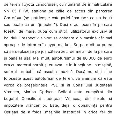
de teren Toyota Landcruiser, cu numărul de înmatriculare
VN 65 FHW, staționa pe căile de acces din parcarea
Carrefour (se potrivește categoriei ”parchez ca un bou”/
sau poate ca un ”jmecher”). Deși erau locuri în parcare
(destul de mare, după cum știți), utilizatorul exclusiv al
bolidului respectiv a vrut să coboare din mașină cât mai
aproape de intrarea în hypermarket. Se pare că nu putea
să se deplaseze pe jos câteva zeci de metri, de la parcare
și până la ușă. Mai mult, autoturismul de 80.000 de euro
era cu motorul pornit și cu avariile în funcțiune. În mașină,
șoferul probabil că asculta muzică. Dacă nu știți cine
folosește acest autoturism de teren, vă amintim că este
vorba de președintele PSD și al Consiliului Județean
Vrancea, Marian Oprișan. Bolidul este cumpărat din
bugetul Consiliului Județean Vrancea, din taxele și
impozitele vrâncenilor. Este, deja, o obișnuință pentru
Oprișan de a folosi mașinile instituției în orice fel de