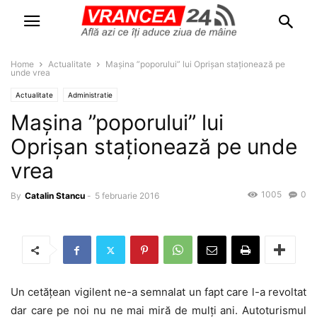
Home
Actualitate
Mașina ”poporului” lui Oprișan staționează pe
unde vrea
Actualitate
Administratie
Mașina ”poporului” lui
Oprișan staționează pe unde
vrea
1005
0
By
Catalin Stancu
-
5 februarie 2016
Un cetățean vigilent ne-a semnalat un fapt care l-a revoltat
dar care pe noi nu ne mai miră de mulți ani. Autoturismul