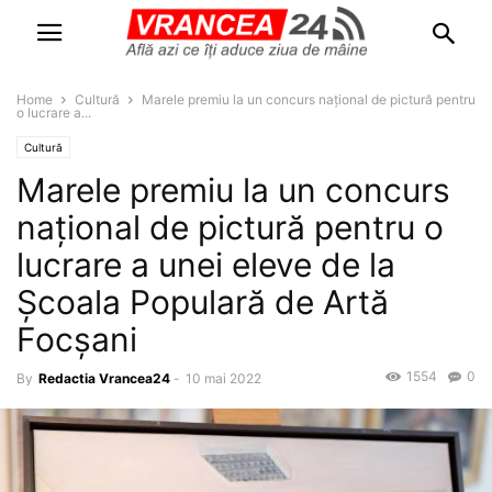
Home
Cultură
Marele premiu la un concurs național de pictură pentru
o lucrare a...
Cultură
Marele premiu la un concurs
național de pictură pentru o
lucrare a unei eleve de la
Școala Populară de Artă
Focșani
1554
0
By
Redactia Vrancea24
-
10 mai 2022