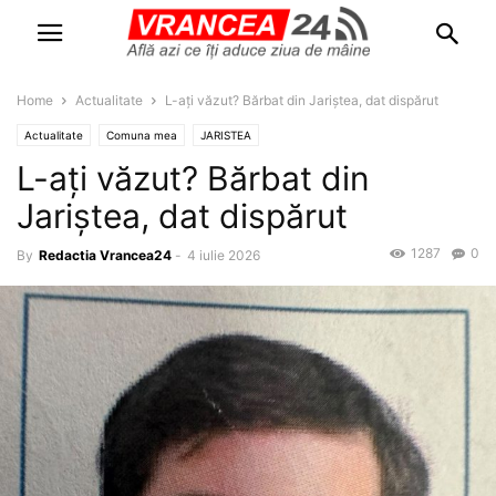
Home
Actualitate
L-ați văzut? Bărbat din Jariștea, dat dispărut
Actualitate
Comuna mea
JARISTEA
L-ați văzut? Bărbat din
Jariștea, dat dispărut
1287
0
By
Redactia Vrancea24
-
4 iulie 2026