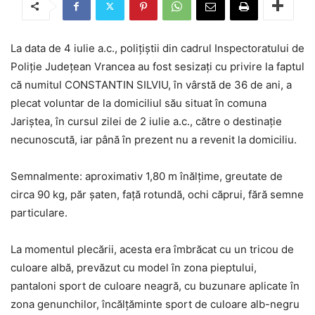
La data de 4 iulie a.c., polițiștii din cadrul Inspectoratului de
Poliție Județean Vrancea au fost sesizați cu privire la faptul
că numitul CONSTANTIN SILVIU, în vârstă de 36 de ani, a
plecat voluntar de la domiciliul său situat în comuna
Jariștea, în cursul zilei de 2 iulie a.c., către o destinație
necunoscută, iar până în prezent nu a revenit la domiciliu.
Semnalmente: aproximativ 1,80 m înălțime, greutate de
circa 90 kg, păr șaten, față rotundă, ochi căprui, fără semne
particulare.
La momentul plecării, acesta era îmbrăcat cu un tricou de
culoare albă, prevăzut cu model în zona pieptului,
pantaloni sport de culoare neagră, cu buzunare aplicate în
zona genunchilor, încălțăminte sport de culoare alb-negru