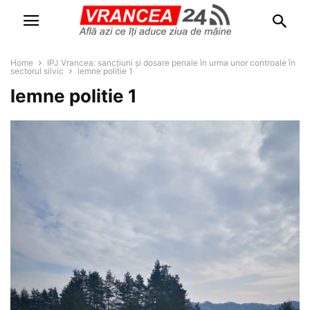
Home
IPJ Vrancea: sancțiuni și dosare penale în urma unor controale în
sectorul silvic
lemne politie 1
lemne politie 1