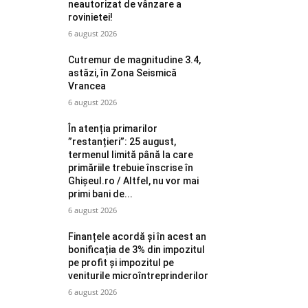
neautorizat de vânzare a
rovinietei!
6 august 2026
Cutremur de magnitudine 3.4,
astăzi, în Zona Seismică
Vrancea
6 august 2026
În atenția primarilor
”restanțieri”: 25 august,
termenul limită până la care
primăriile trebuie înscrise în
Ghișeul.ro / Altfel, nu vor mai
primi bani de...
6 august 2026
Finanțele acordă și în acest an
bonificația de 3% din impozitul
pe profit și impozitul pe
veniturile microîntreprinderilor
6 august 2026