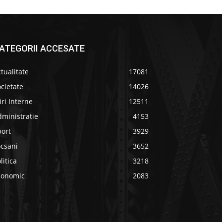
ATEGORII ACCESATE
tualitate
17081
cietate
14026
iri Interne
12511
ministratie
4153
port
3929
ocsani
3652
litica
3218
conomic
2083