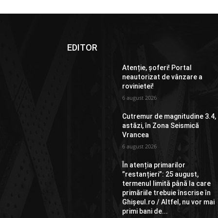
EDITOR
Atenție, șoferi! Portal
neautorizat de vânzare a
rovinietei!
6 august 2026
Cutremur de magnitudine 3.4,
astăzi, în Zona Seismică
Vrancea
6 august 2026
În atenția primarilor
”restanțieri”: 25 august,
termenul limită până la care
primăriile trebuie înscrise în
Ghișeul.ro / Altfel, nu vor mai
primi bani de...