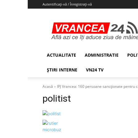
Autentificați-vă / Înregistrați-vă
Vrancea24
ACTUALITATE
ADMINISTRATIE
POLI
ȘTIRI INTERNE
VN24 TV
Acasă
IPJ Vrancea: 160 persoane sancționate pentru 
politist