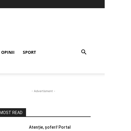
OPINII
SPORT
- Advertisment -
MOST READ
Atenție, șoferi! Portal