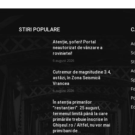
STIRI POPULARE
C
Atenție, șoferi! Portal
Ac
neautorizat de vânzare a
So
rovinietei!
6 august 2026
St
Ad
Cutremur de magnitudine 3.4,
astăzi, în Zona Seismică
S
Vrancea
F
6 august 2026
Po
În atenția primarilor
E
”restanțieri”: 25 august,
termenul limită până la care
primăriile trebuie înscrise în
Ghișeul.ro / Altfel, nu vor mai
primi bani de...