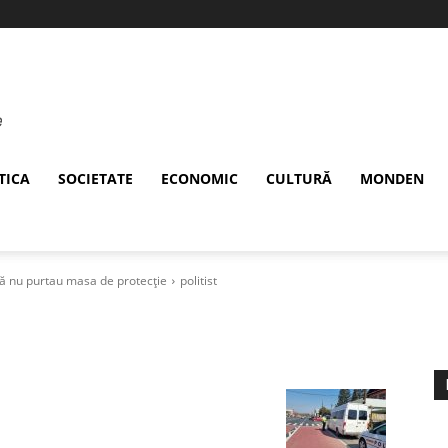
TICA
SOCIETATE
ECONOMIC
CULTURĂ
MONDEN
că nu purtau masa de protecție
politist