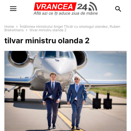
Home
Întâlnirea ministrului Angel Tîlvăr cu omologul olandez, Ruben
Brekelmans
tilvar ministru olanda 2
tilvar ministru olanda 2