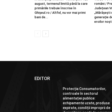
august, termenul limită până la care
români / Pre
primăriile trebuie înscrise în
Județean Vr
Ghișeul.ro / Altfel, nu vor mai primi
„Mărășești n
bani de...
generație d
eroilor noșt
EDITOR
Protecția Consumatorilor,
controale în sectorul
alimentației publice:
echipamente uzate, produse
expirate, condiții improprii de