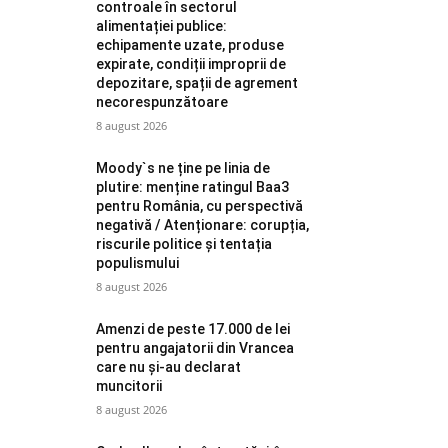
controale în sectorul
alimentației publice:
echipamente uzate, produse
expirate, condiții improprii de
depozitare, spații de agrement
necorespunzătoare
8 august 2026
Moody`s ne ține pe linia de
plutire: menține ratingul Baa3
pentru România, cu perspectivă
negativă / Atenționare: corupția,
riscurile politice și tentația
populismului
8 august 2026
Amenzi de peste 17.000 de lei
pentru angajatorii din Vrancea
care nu și-au declarat
muncitorii
8 august 2026