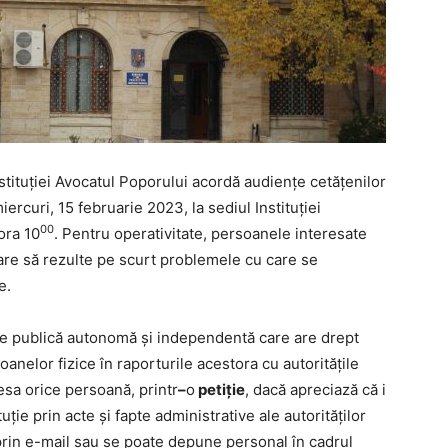
instituţiei Avocatul Poporului acordă audiențe cetățenilor
ercuri, 15 februarie 2023, la sediul Instituţiei
00
ora 10
. Pentru operativitate, persoanele interesate
care să rezulte pe scurt problemele cu care se
e.
ate publică autonomă şi independentă care are drept
oanelor fizice în raporturile acestora cu autoritățile
esa orice persoană, printr
–
o
petiție
, dacă apreciază că i
ţie prin acte şi fapte administrative ale autorităților
, prin e-mail sau se poate depune personal în cadrul