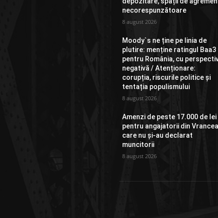
depozitare, spații de agremen
necorespunzătoare
8 august 2026
Moody`s ne ține pe linia de
plutire: menține ratingul Baa3
pentru România, cu perspecti
negativă / Atenționare:
corupția, riscurile politice și
tentația populismului
8 august 2026
Amenzi de peste 17.000 de lei
pentru angajatorii din Vrance
care nu și-au declarat
muncitorii
8 august 2026