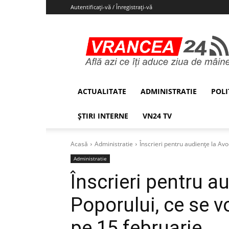
Autentificați-vă / Înregistrați-vă
Vrancea24
ACTUALITATE
ADMINISTRATIE
POLI
ȘTIRI INTERNE
VN24 TV
Acasă
Administratie
Înscrieri pentru audiențe la Avo
Administratie
Înscrieri pentru a
Poporului, ce se v
pe 15 februarie