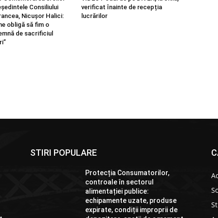
ședintele Consiliului
verificat înainte de recepția
ancea, Nicușor Halici:
lucrărilor
e obligă să fim o
emnă de sacrificiul
ri”
STIRI POPULARE
C
Protecția Consumatorilor,
Ac
controale în sectorul
So
alimentației publice:
echipamente uzate, produse
St
expirate, condiții improprii de