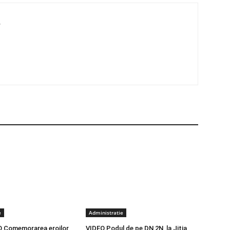
4
e
Administratie
 Comemorarea eroilor
VIDEO Podul de pe DN 2N, la Jitia,