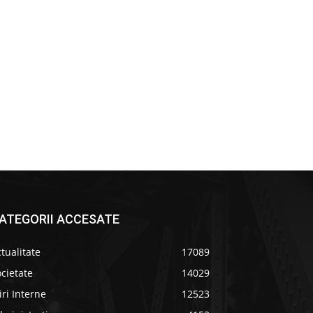
ATEGORII ACCESATE
tualitate
17089
cietate
14029
iri Interne
12523