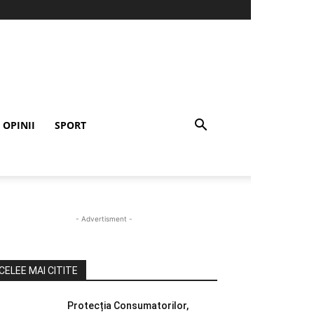
OPINII
SPORT
- Advertisment -
CELEE MAI CITITE
Protecția Consumatorilor,