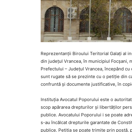
Reprezentanții Biroului Teritorial Galaţi al 
din județul Vrancea, în municipiul Focșani, mi
Prefectului – Județul Vrancea, începând cu 
sunt rugate să se prezinte cu o petiție din 
confruntă şi documente justificative, în copi
Instituția Avocatul Poporului este o autorit
scop apărarea drepturilor şi libertăților pers
publice. Avocatului Poporului i se poate adr
s-au încălcat drepturile garantate de Constitu
publice. Petiția se poate trimite prin poştă