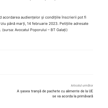
 acordarea audiențelor şi condițiile înscrierii pot fi
rziu până marți, 14 februarie 2023. Petiţiile adresate
. (sursa: Avocatul Poporului – BT Galați)
Articolul următor
A șasea tranșă de pachete cu alimente de la UE
se va acorda la primăvară