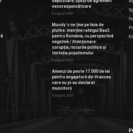
Ad
t
depozitare, spații de agrement
necorespunzătoare
S
8 august 2026
F
Moody`s ne ține pe linia de
Po
plutire: menține ratingul Baa3
vă
pentru România, cu perspectivă
E
negativă / Atenționare:
corupția, riscurile politice și
tentația populismului
8 august 2026
Amenzi de peste 17.000 de lei
a
pentru angajatorii din Vrancea
care nu și-au declarat
muncitorii
8 august 2026
F