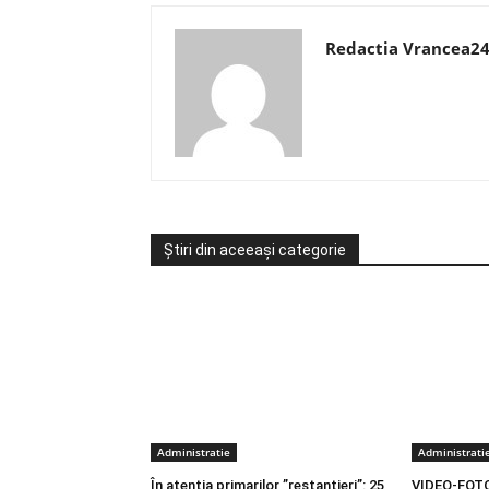
Redactia Vrancea2
Știri din aceeași categorie
Administratie
Administrati
În atenția primarilor ”restanțieri”: 25
VIDEO-FOTO