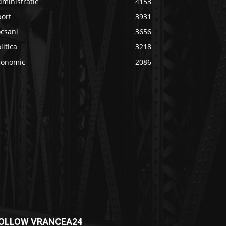
ministratie
4153
port
3931
ocsani
3656
litica
3218
conomic
2086
OLLOW VRANCEA24