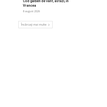
Cod galben de vânt, astăzi, în
Vrancea
8 august 2026
Încărcați mai multe