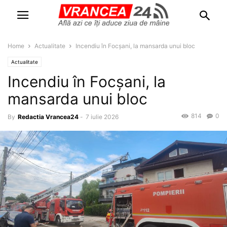
Home
Actualitate
Incendiu în Focșani, la mansarda unui bloc
Actualitate
Incendiu în Focșani, la
mansarda unui bloc
814
0
By
Redactia Vrancea24
-
7 iulie 2026