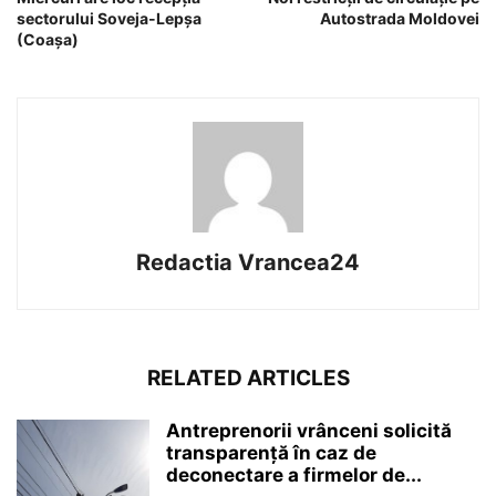
sectorului Soveja-Lepșa
Autostrada Moldovei
(Coașa)
Redactia Vrancea24
RELATED ARTICLES
Antreprenorii vrânceni solicită
transparență în caz de
deconectare a firmelor de...