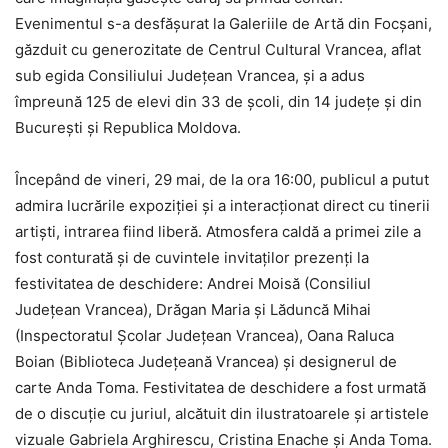
Evenimentul s-a desfășurat la Galeriile de Artă din Focșani,
găzduit cu generozitate de Centrul Cultural Vrancea, aflat
sub egida Consiliului Județean Vrancea, și a adus
împreună 125 de elevi din 33 de școli, din 14 județe și din
București și Republica Moldova.
Începând de vineri, 29 mai, de la ora 16:00, publicul a putut
admira lucrările expoziției și a interacționat direct cu tinerii
artiști, intrarea fiind liberă. Atmosfera caldă a primei zile a
fost conturată și de cuvintele invitaților prezenți la
festivitatea de deschidere: Andrei Moisă (Consiliul
Județean Vrancea), Drăgan Maria și Lăduncă Mihai
(Inspectoratul Școlar Județean Vrancea), Oana Raluca
Boian (Biblioteca Județeană Vrancea) și designerul de
carte Anda Toma. Festivitatea de deschidere a fost urmată
de o discuție cu juriul, alcătuit din ilustratoarele și artistele
vizuale Gabriela Arghirescu, Cristina Enache și Anda Toma.