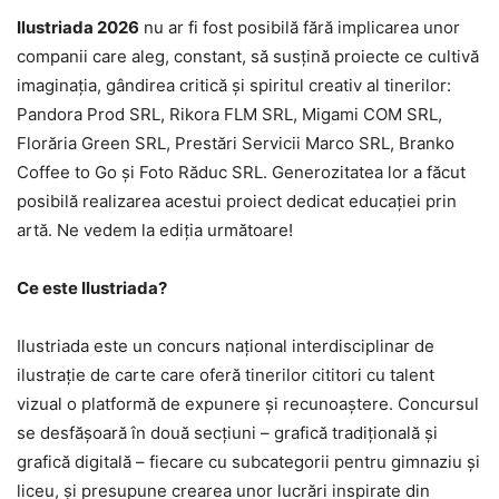
Ilustriada 2026
nu ar fi fost posibilă fără implicarea unor
companii care aleg, constant, să susțină proiecte ce cultivă
imaginația, gândirea critică și spiritul creativ al tinerilor:
Pandora Prod SRL, Rikora FLM SRL, Migami COM SRL,
Florăria Green SRL, Prestări Servicii Marco SRL, Branko
Coffee to Go și Foto Răduc SRL. Generozitatea lor a făcut
posibilă realizarea acestui proiect dedicat educației prin
artă. Ne vedem la ediția următoare!
Ce este Ilustriada?
Ilustriada este un concurs național interdisciplinar de
ilustrație de carte care oferă tinerilor cititori cu talent
vizual o platformă de expunere și recunoaștere. Concursul
se desfășoară în două secțiuni – grafică tradițională și
grafică digitală – fiecare cu subcategorii pentru gimnaziu și
liceu, și presupune crearea unor lucrări inspirate din