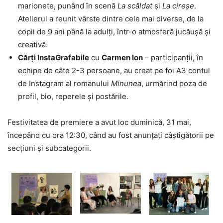
marionete, punând în scenă
La scăldat
și
La cireșe
.
Atelierul a reunit vârste dintre cele mai diverse, de la
copii de 9 ani până la adulți, într-o atmosferă jucăușă și
creativă.
Cărți InstaGrafabile
cu
Carmen Ion
– participanții, în
echipe de câte 2-3 persoane, au creat pe foi A3 contul
de Instagram al romanului
Minunea
, urmărind poza de
profil, bio, reperele și postările.
Festivitatea de premiere a avut loc duminică, 31 mai,
începând cu ora 12:30, când au fost anunțați câștigătorii pe
secțiuni și subcategorii.