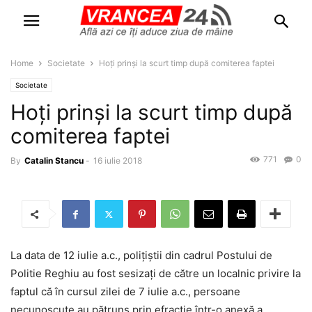
Home
Societate
Hoți prinși la scurt timp după comiterea faptei
Societate
Hoți prinși la scurt timp după
comiterea faptei
771
0
By
Catalin Stancu
-
16 iulie 2018
La data de 12 iulie a.c., polițiștii din cadrul Postului de
Politie Reghiu au fost sesizați de către un localnic privire la
faptul că în cursul zilei de 7 iulie a.c., persoane
necunoscute au pătruns prin efracție într-o anexă a