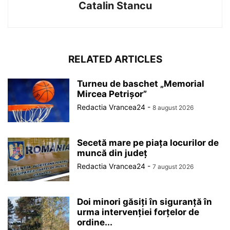
Catalin Stancu
RELATED ARTICLES
Turneu de baschet „Memorial
Mircea Petrișor”
Redactia Vrancea24
-
8 august 2026
Secetă mare pe piața locurilor de
muncă din județ
Redactia Vrancea24
-
7 august 2026
Doi minori găsiți în siguranță în
urma intervenției forțelor de
ordine...