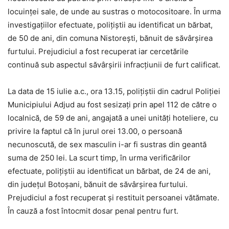
locuinței sale, de unde au sustras o motocositoare. În urma
investigațiilor efectuate, polițiștii au identificat un bărbat,
de 50 de ani, din comuna Nistorești, bănuit de săvârșirea
furtului. Prejudiciul a fost recuperat iar cercetările
continuă sub aspectul săvârșirii infracțiunii de furt calificat.
La data de 15 iulie a.c., ora 13.15, polițiștii din cadrul Poliției
Municipiului Adjud au fost sesizați prin apel 112 de către o
localnică, de 59 de ani, angajată a unei unități hoteliere, cu
privire la faptul că în jurul orei 13.00, o persoană
necunoscută, de sex masculin i-ar fi sustras din geantă
suma de 250 lei. La scurt timp, în urma verificărilor
efectuate, polițiștii au identificat un bărbat, de 24 de ani,
din județul Botoșani, bănuit de săvârșirea furtului.
Prejudiciul a fost recuperat și restituit persoanei vătămate.
În cauză a fost întocmit dosar penal pentru furt.