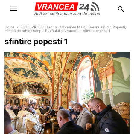
Home
FOTO-VIDEO Biserica „Adormirea Maicii Domnului” din Popești,
sfințită de arhiepiscopul Buzăului și Vrancei
sfintire popesti 1
sfintire popesti 1