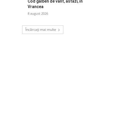
Cod galben de vânt, astăzi, în
Vrancea
8 august 2026
Încărcați mai multe