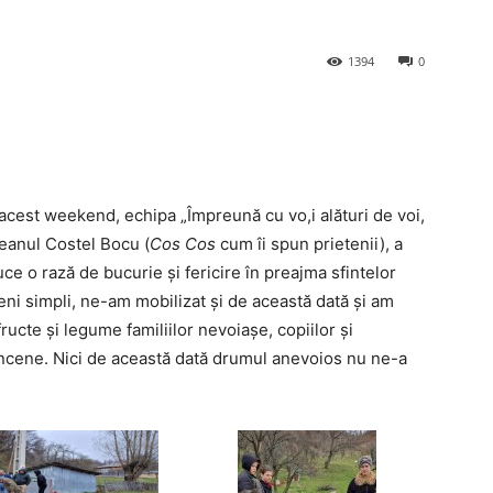
1394
0
 acest weekend, echipa „Împreună cu vo,i alături de voi,
eanul Costel Bocu (
Cos Cos
cum îi spun prietenii), a
ce o rază de bucurie și fericire în preajma sfintelor
eni simpli, ne-am mobilizat și de această dată și am
fructe și legume familiilor nevoiașe, copiilor și
âncene. Nici de această dată drumul anevoios nu ne-a