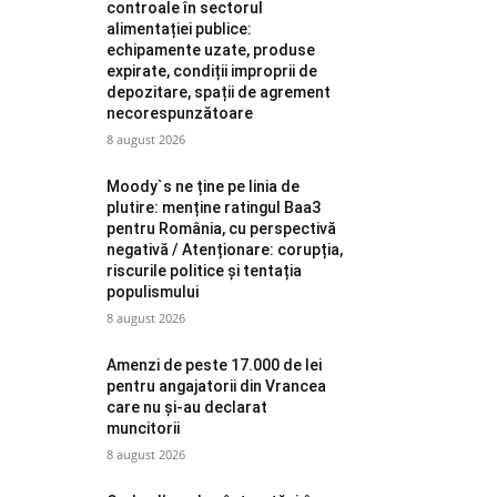
controale în sectorul
alimentației publice:
echipamente uzate, produse
expirate, condiții improprii de
depozitare, spații de agrement
necorespunzătoare
8 august 2026
Moody`s ne ține pe linia de
plutire: menține ratingul Baa3
pentru România, cu perspectivă
negativă / Atenționare: corupția,
riscurile politice și tentația
populismului
8 august 2026
Amenzi de peste 17.000 de lei
pentru angajatorii din Vrancea
care nu și-au declarat
muncitorii
8 august 2026