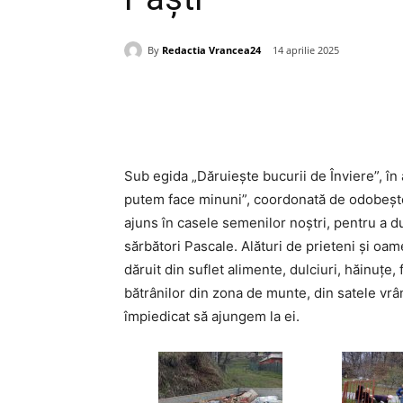
By
Redactia Vrancea24
14 aprilie 2025
Acțiune
Sub egida „Dăruiește bucurii de Înviere”, în
putem face minuni”, coordonată de odobeșt
ajuns în casele semenilor noștri, pentru a du
sărbători Pascale. Alături de prieteni și oam
dăruit din suflet alimente, dulciuri, hăinuțe, 
bătrânilor din zona de munte, din satele vr
împiedicat să ajungem la ei.