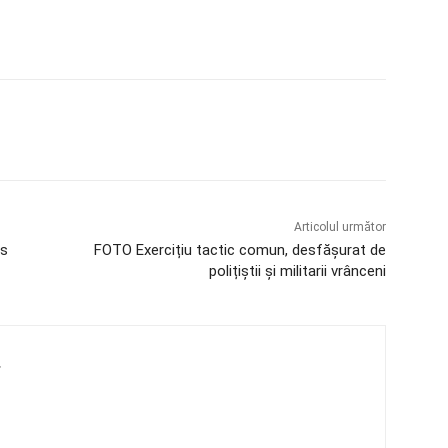
Articolul următor
as
FOTO Exercițiu tactic comun, desfășurat de
polițiștii și militarii vrânceni
4