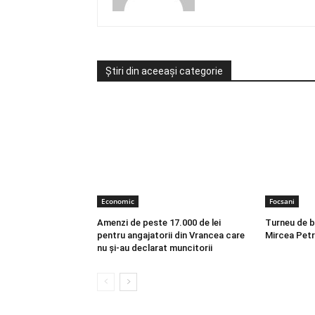
Știri din aceeași categorie
Economic
Focsani
Amenzi de peste 17.000 de lei
Turneu de 
pentru angajatorii din Vrancea care
Mircea Petr
nu și-au declarat muncitorii