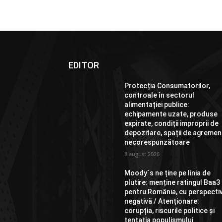
EDITOR
Protecția Consumatorilor,
controale în sectorul
alimentației publice:
echipamente uzate, produse
expirate, condiții improprii de
depozitare, spații de agremen
necorespunzătoare
8 august 2026
Moody`s ne ține pe linia de
plutire: menține ratingul Baa3
pentru România, cu perspecti
negativă / Atenționare:
corupția, riscurile politice și
tentația populismului