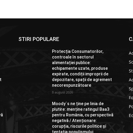
STIRI POPULARE
C
Protecția Consumatorilor,
Ac
controale în sectorul
So
alimentației publice:
echipamente uzate, produse
St
expirate, condiții improprii de
Ad
t
depozitare, spații de agrement
necorespunzătoare
S
8 august 2026
F
Moody`s ne ține pe linia de
Po
plutire: menține ratingul Baa3
vă
pentru România, cu perspectivă
E
negativă / Atenționare:
corupția, riscurile politice și
tentația populismului