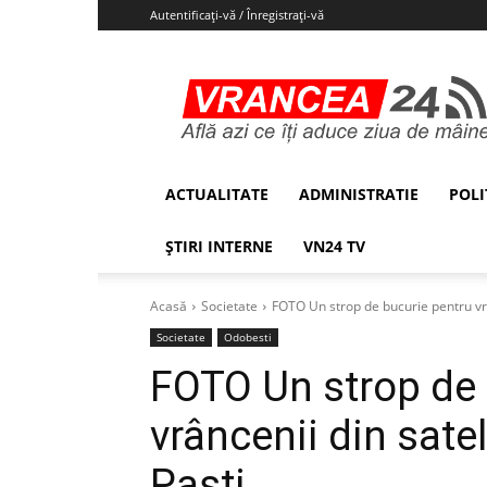
Autentificați-vă / Înregistrați-vă
Vrancea24
ACTUALITATE
ADMINISTRATIE
POLI
ȘTIRI INTERNE
VN24 TV
Acasă
Societate
FOTO Un strop de bucurie pentru vrâ
Societate
Odobesti
FOTO Un strop de 
vrâncenii din sate
Paști