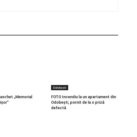
Odobesti
baschet „Memorial
FOTO Incendiu la un apartament din
ișor”
Odobești, pornit de la o priză
defectă