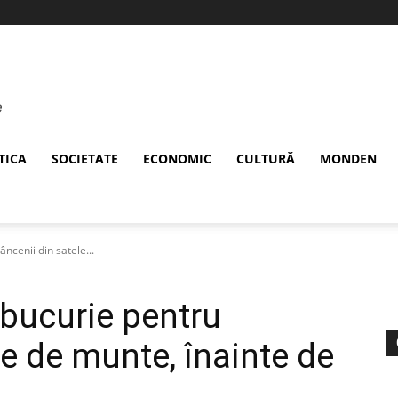
TICA
SOCIETATE
ECONOMIC
CULTURĂ
MONDEN
ncenii din satele...
bucurie pentru
le de munte, înainte de