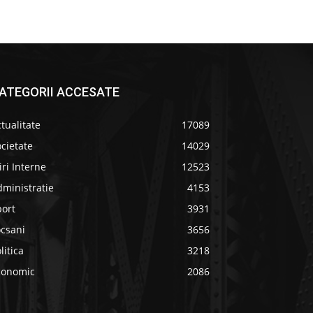
ATEGORII ACCESATE
tualitate
17089
cietate
14029
iri Interne
12523
ministratie
4153
port
3931
ocsani
3656
litica
3218
conomic
2086