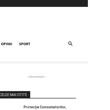
OPINII
SPORT
- Advertisment -
CELEE MAI CITITE
Protecția Consumatorilor,