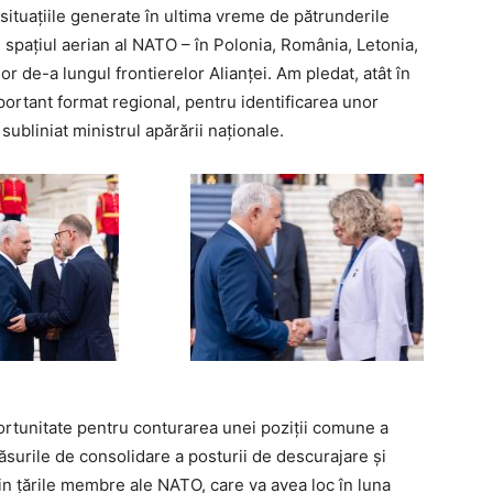
 situațiile generate în ultima vreme de pătrunderile
 spațiul aerian al NATO – în Polonia, România, Letonia,
or de-a lungul frontierelor Alianței. Am pledat, atât în
mportant format regional, pentru identificarea unor
subliniat ministrul apărării naționale.
portunitate pentru conturarea unei poziții comune a
măsurile de consolidare a posturii de descurajare și
din țările membre ale NATO, care va avea loc în luna