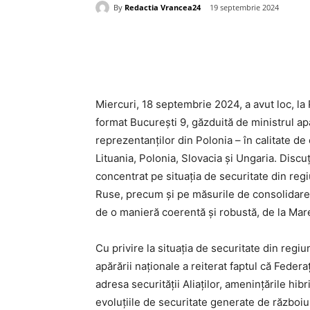
By
Redactia Vrancea24
19 septembrie 2024
Acțiune
Miercuri, 18 septembrie 2024, a avut loc, la 
format București 9, găzduită de ministrul apă
reprezentanților din Polonia – în calitate de
Lituania, Polonia, Slovacia și Ungaria. Discu
concentrat pe situația de securitate din reg
Ruse, precum și pe măsurile de consolidare a
de o manieră coerentă și robustă, de la Mar
Cu privire la situația de securitate din regi
apărării naționale a reiterat faptul că Fede
adresa securității Aliaților, amenințările hi
evoluțiile de securitate generate de războiu