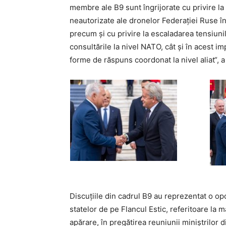
membre ale B9 sunt îngrijorate cu privire la
neautorizate ale dronelor Federației Ruse în
precum și cu privire la escaladarea tensiunil
consultările la nivel NATO, cât și în acest i
forme de răspuns coordonat la nivel aliat“, a 
Discuțiile din cadrul B9 au reprezentat o o
statelor de pe Flancul Estic, referitoare la 
apărare, în pregătirea reuniunii miniștrilor 