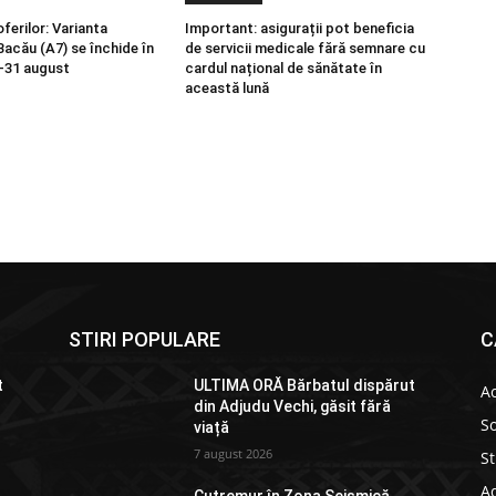
oferilor: Varianta
Important: asigurații pot beneficia
Bacău (A7) se închide în
de servicii medicale fără semnare cu
-31 august
cardul național de sănătate în
această lună
STIRI POPULARE
C
t
ULTIMA ORĂ Bărbatul dispărut
Ac
din Adjudu Vechi, găsit fără
So
viață
7 august 2026
St
Ad