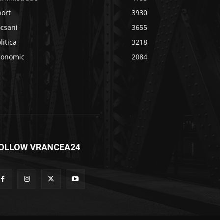
port
3930
ocsani
3655
litica
3218
conomic
2084
OLLOW VRANCEA24