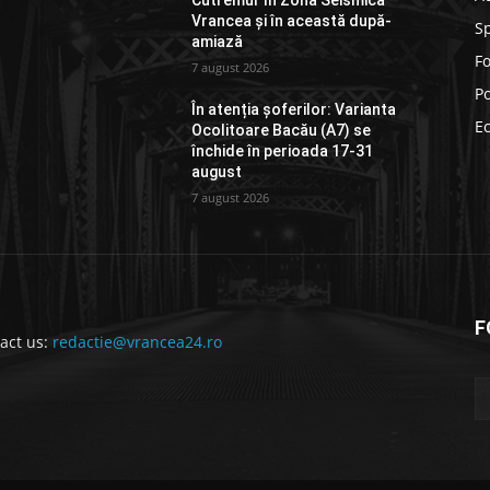
Cutremur în Zona Seismică
Vrancea și în această după-
S
amiază
F
7 august 2026
Po
În atenția șoferilor: Varianta
E
Ocolitoare Bacău (A7) se
închide în perioada 17-31
august
7 august 2026
F
act us:
redactie@vrancea24.ro