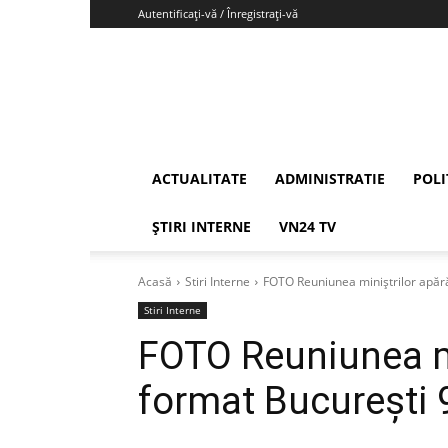
Autentificați-vă / Înregistrați-vă
Vrancea24
ACTUALITATE
ADMINISTRATIE
POLI
ȘTIRI INTERNE
VN24 TV
Acasă
Stiri Interne
FOTO Reuniunea miniștrilor apără
Stiri Interne
FOTO Reuniunea min
format București 