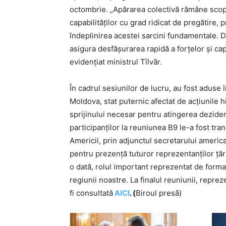
octombrie. „Apărarea colectivă rămâne scopul
capabilităților cu grad ridicat de pregătire, 
îndeplinirea acestei sarcini fundamentale. D
asigura desfășurarea rapidă a forțelor și capa
evidențiat ministrul Tîlvăr.
În cadrul sesiunilor de lucru, au fost aduse
Moldova, stat puternic afectat de acțiunile h
sprijinului necesar pentru atingerea dezid
participanților la reuniunea B9 le-a fost tra
Americii, prin adjunctul secretarului americ
pentru prezență tuturor reprezentanților țări
o dată, rolul important reprezentat de forma
regiunii noastre. La finalul reuniunii, repr
fi consultată
AICI
. (
Biroul presã)