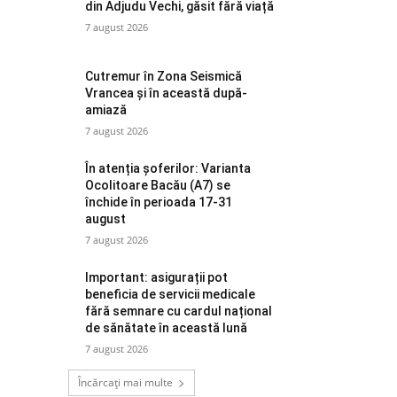
din Adjudu Vechi, găsit fără viață
7 august 2026
Cutremur în Zona Seismică
Vrancea și în această după-
amiază
7 august 2026
În atenția șoferilor: Varianta
Ocolitoare Bacău (A7) se
închide în perioada 17-31
august
7 august 2026
Important: asigurații pot
beneficia de servicii medicale
fără semnare cu cardul național
de sănătate în această lună
7 august 2026
Încărcați mai multe