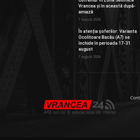
Cutremur în Zona Seismică
Vrancea și în această după-
amiază
7 august 2026
În atenția șoferilor: Varianta
Ocolitoare Bacău (A7) se
închide în perioada 17-31
august
7 august 2026
Cont