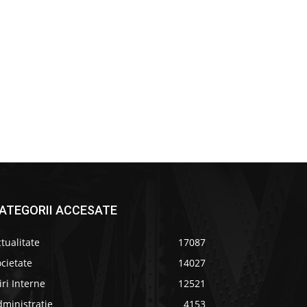
ATEGORII ACCESATE
tualitate
17087
cietate
14027
iri Interne
12521
ministratie
4153