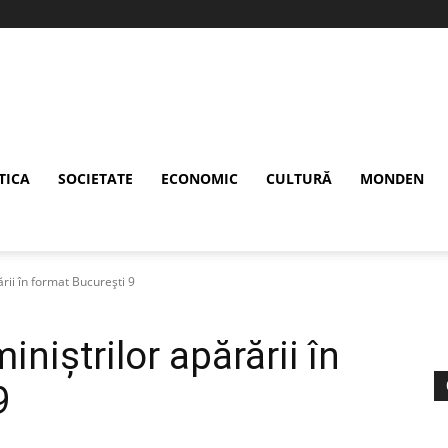
TICA
SOCIETATE
ECONOMIC
CULTURĂ
MONDEN
rii în format București 9
iștrilor apărării în
9