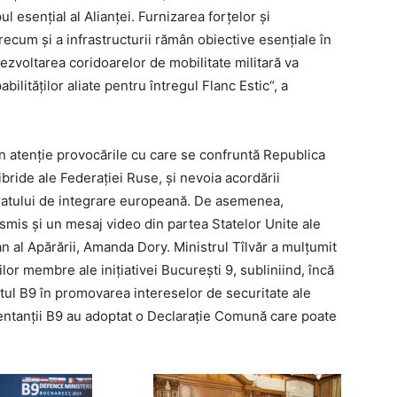
 esențial al Alianței. Furnizarea forțelor și
precum și a infrastructurii rămân obiective esențiale în
ezvoltarea coridoarelor de mobilitate militară va
bilităților aliate pentru întregul Flanc Estic“, a
 în atenție provocările cu care se confruntă Republica
ibride ale Federației Ruse, și nevoia acordării
eratului de integrare europeană. De asemenea,
nsmis și un mesaj video din partea Statelor Unite ale
an al Apărării, Amanda Dory. Ministrul Tîlvăr a mulțumit
lor membre ale inițiativei București 9, subliniind, încă
tul B9 în promovarea intereselor de securitate ale
ezentanții B9 au adoptat o Declarație Comună care poate