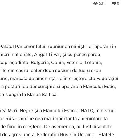
534
0
Palatul Parlamentului, reuniunea miniștrilor apărării în
rării naționale, Angel Tîlvăr, și cu participarea
 copreședinte, Bulgaria, Cehia, Estonia, Letonia,
țiile din cadrul celor două sesiuni de lucru s-au
iune, marcată de amenințările în creștere ale Federației
 posturii de descurajare și apărare a Flancului Estic,
ea Neagră la Marea Baltică.
unea Mării Negre și a Flancului Estic al NATO, ministrul
rația Rusă rămâne cea mai importantă amenințare la
bride fiind în creștere. De asemenea, au fost discutate
l de agresiune al Federației Ruse în Ucraina. „Statele