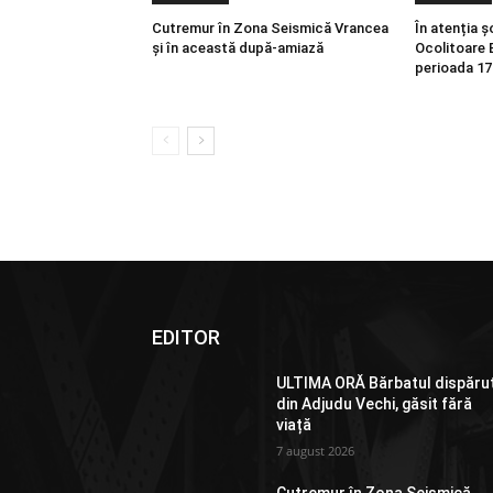
Cutremur în Zona Seismică Vrancea
În atenția ș
și în această după-amiază
Ocolitoare 
perioada 17
EDITOR
ULTIMA ORĂ Bărbatul dispăru
din Adjudu Vechi, găsit fără
viață
7 august 2026