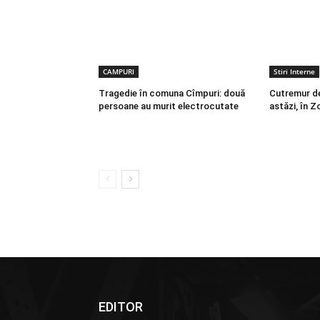
CAMPURI
Stiri Interne
Tragedie în comuna Cîmpuri: două
Cutremur de
persoane au murit electrocutate
astăzi, în 
EDITOR