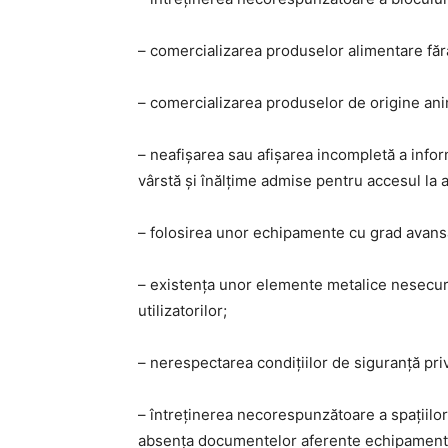
– comercializarea produselor alimentare fără
– comercializarea produselor de origine anim
– neafișarea sau afișarea incompletă a infor
vârstă și înălțime admise pentru accesul la 
– folosirea unor echipamente cu grad avansa
– existența unor elemente metalice nesecuri
utilizatorilor;
– nerespectarea condițiilor de siguranță pr
– întreținerea necorespunzătoare a spațiilo
absența documentelor aferente echipamente