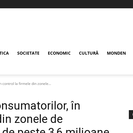
TICA
SOCIETATE
ECONOMIC
CULTURĂ
MONDEN
control la firmele din zonele...
nsumatorilor, în
din zonele de
de peste 3,6 milioane