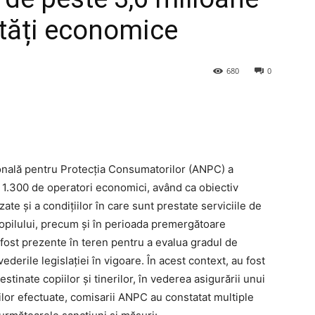
vități economice
680
0
ională pentru Protecția Consumatorilor (ANPC) a
e 1.300 de operatori economici, având ca obiectiv
ate și a condițiilor în care sunt prestate serviciile de
Copilului, precum și în perioada premergătoare
fost prezente în teren pentru a evalua gradul de
derile legislației în vigoare. În acest context, au fost
tinate copiilor și tinerilor, în vederea asigurării unui
rilor efectuate, comisarii ANPC au constatat multiple