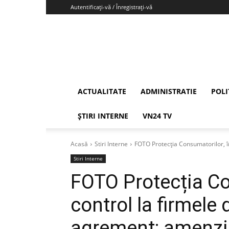
Autentificați-vă / Înregistrați-vă
Vrancea24
ACTUALITATE
ADMINISTRATIE
POLI
ȘTIRI INTERNE
VN24 TV
Acasă
Stiri Interne
FOTO Protecția Consumatorilor, în 
Stiri Interne
FOTO Protecția Co
control la firmele 
agrement: amenzi 