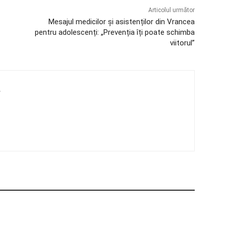
Articolul următor
Mesajul medicilor și asistenților din Vrancea
pentru adolescenți: „Prevenția îți poate schimba
viitorul”
4