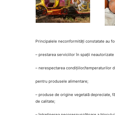
Principalele neconformități constatate au fo
– prestarea serviciilor în spații neautorizat
– nerespectarea condițiilor/temperaturilor
pentru produsele alimentare;
– produse de origine vegetală depreciate, fă
de calitate;
– întreținerea necorespunzătoare a blocului