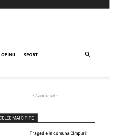
OPINII
SPORT
- Advertisment -
CELEE MAI CITITE
Tragedie în comuna Cîmpuri: