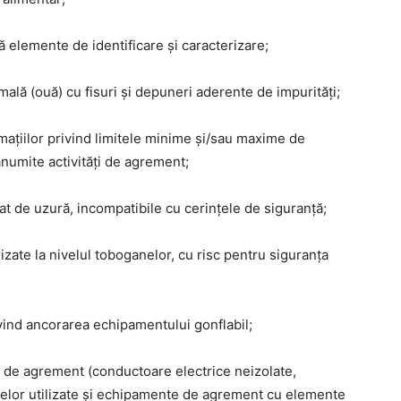
 elemente de identificare și caracterizare;
ală (ouă) cu fisuri și depuneri aderente de impurități;
mațiilor privind limitele minime și/sau maxime de
anumite activități de agrement;
t de uzură, incompatibile cu cerințele de siguranță;
zate la nivelul toboganelor, cu risc pentru siguranța
ivind ancorarea echipamentului gonflabil;
r de agrement (conductoare electrice neizolate,
lor utilizate și echipamente de agrement cu elemente