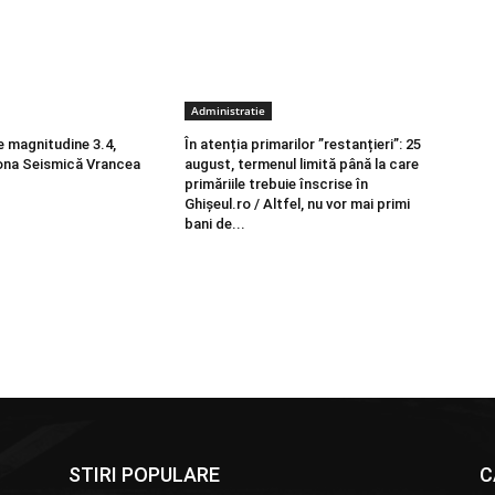
Administratie
 magnitudine 3.4,
În atenția primarilor ”restanțieri”: 25
Zona Seismică Vrancea
august, termenul limită până la care
primăriile trebuie înscrise în
Ghișeul.ro / Altfel, nu vor mai primi
bani de...
STIRI POPULARE
C