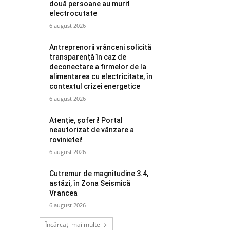
două persoane au murit
electrocutate
6 august 2026
Antreprenorii vrânceni solicită
transparență în caz de
deconectare a firmelor de la
alimentarea cu electricitate, în
contextul crizei energetice
6 august 2026
Atenție, șoferi! Portal
neautorizat de vânzare a
rovinietei!
6 august 2026
Cutremur de magnitudine 3.4,
astăzi, în Zona Seismică
Vrancea
6 august 2026
Încărcați mai multe