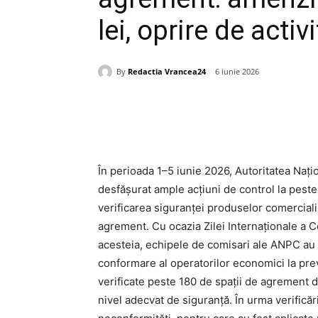
lei, oprire de acti
By
Redactia Vrancea24
6 iunie 2026
Acțiune
În perioada 1–5 iunie 2026, Autoritatea Naț
desfășurat ample acțiuni de control la pest
verificarea siguranței produselor comercializ
agrement. Cu ocazia Zilei Internaționale a 
acesteia, echipele de comisari ale ANPC au 
conformare al operatorilor economici la preve
verificate peste 180 de spații de agrement des
nivel adecvat de siguranță. În urma verifică