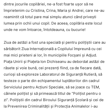
dintre jocurile copilăriei, ne-a fost foarte ușor să ne
împrietenim cu Cristina, Crina, Maria și Andrei, care ne-au
reamintit că totul pare mai simplu atunci când privești
lumea prin ochii unui copil. De aceea, copilăria este locul
unde ne vom întoarce, întotdeauna, cu bucurie!
Ziua de astăzi a fost una specială și pentru polițiștii care au
sărbătorit Ziua Internațională a Copilului împreună cu cei
mai mici prieteni ai lor, în municipiile Focșani și Adjud.
Piața Unirii și Piațeta Ion Dichiseanu au debordat astăzi de
râsete și voie bună, cei prezenți fiind, ca de fiecare dată,
curioși să exploreze Laboratorul de Siguranță Rutieră, să
testeze o parte din echipamentul luptătorilor din cadrul
Serviciului pentru Acțiuni Speciale, să se joace cu TEM,
câinele polițist și să primească titlul de “Polițist pentru o
zi”. Polițiștii din cadrul Biroului Siguranță Școlară și cei de
la Prevenirea Criminalității și Protecția Animalelor i-au