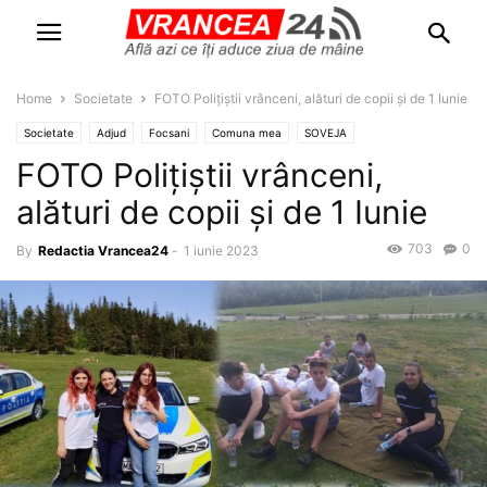
Home
Societate
FOTO Polițiștii vrânceni, alături de copii și de 1 Iunie
Societate
Adjud
Focsani
Comuna mea
SOVEJA
FOTO Polițiștii vrânceni,
alături de copii și de 1 Iunie
703
0
By
Redactia Vrancea24
-
1 iunie 2023