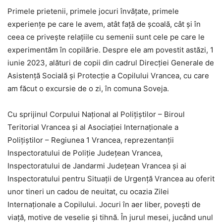
Primele prietenii, primele jocuri învățate, primele
experiențe pe care le avem, atât față de școală, cât și în
ceea ce privește relațiile cu semenii sunt cele pe care le
experimentăm în copilărie. Despre ele am povestit astăzi, 1
iunie 2023, alături de copii din cadrul Direcției Generale de
Asistență Socială și Protecție a Copilului Vrancea, cu care
am făcut o excursie de o zi, în comuna Soveja.
Cu sprijinul Corpului Național al Polițiștilor – Biroul
Teritorial Vrancea și al Asociației Internaționale a
Polițiștilor – Regiunea 1 Vrancea, reprezentanții
Inspectoratului de Poliție Județean Vrancea,
Inspectoratului de Jandarmi Județean Vrancea și ai
Inspectoratului pentru Situații de Urgență Vrancea au oferit
unor tineri un cadou de neuitat, cu ocazia Zilei
Internaționale a Copilului. Jocuri în aer liber, povești de
viață, motive de veselie și tihnă. În jurul mesei, jucând unul