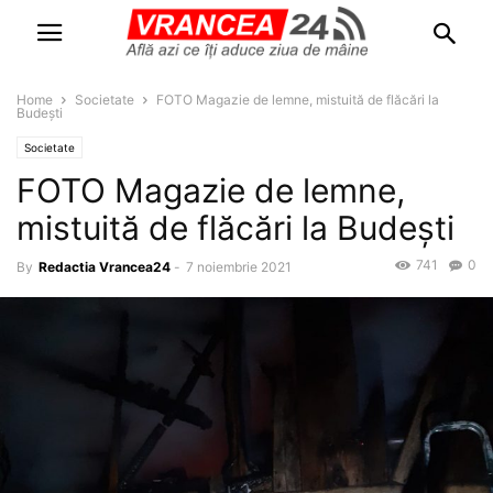
Home
Societate
FOTO Magazie de lemne, mistuită de flăcări la
Budești
Societate
FOTO Magazie de lemne,
mistuită de flăcări la Budești
741
0
By
Redactia Vrancea24
-
7 noiembrie 2021