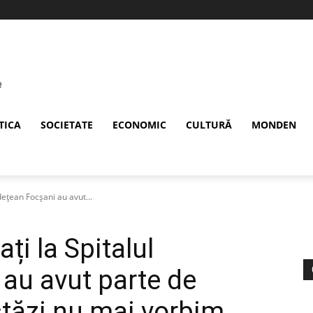
TICA
SOCIETATE
ECONOMIC
CULTURĂ
MONDEN
udețean Focșani au avut...
ți la Spitalul
au avut parte de
stăzi nu mai vorbim