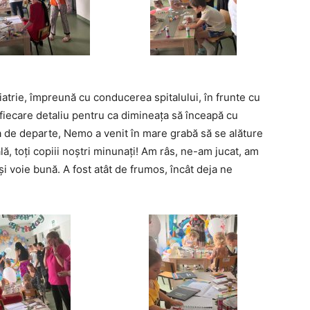
diatrie, împreună cu conducerea spitalului, în frunte cu
fiecare detaliu pentru ca dimineața să înceapă cu
 de departe, Nemo a venit în mare grabă să se alăture
ală, toți copiii noștri minunați! Am râs, ne-am jucat, am
i voie bună. A fost atât de frumos, încât deja ne