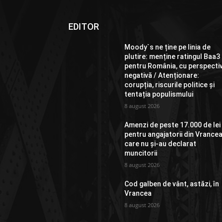
EDITOR
Moody`s ne ține pe linia de
plutire: menține ratingul Baa3
pentru România, cu perspecti
negativă / Atenționare:
corupția, riscurile politice și
tentația populismului
8 august 2026
Amenzi de peste 17.000 de lei
pentru angajatorii din Vrance
care nu și-au declarat
muncitorii
8 august 2026
Cod galben de vânt, astăzi, în
Vrancea
8 august 2026