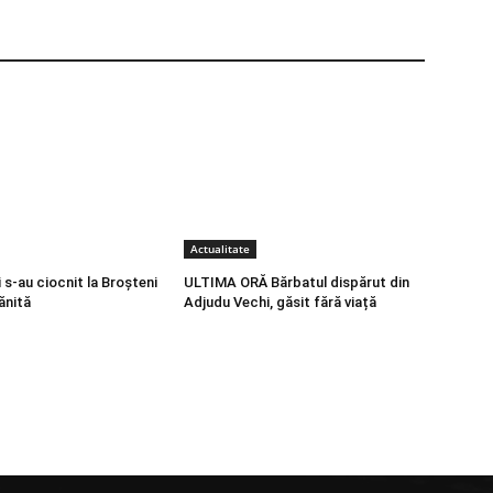
Actualitate
s-au ciocnit la Broșteni
ULTIMA ORĂ Bărbatul dispărut din
ănită
Adjudu Vechi, găsit fără viață