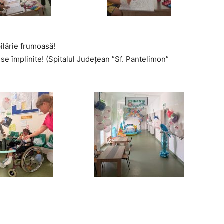
pilărie frumoasă!
se împlinite! (Spitalul Județean ”Sf. Pantelimon”