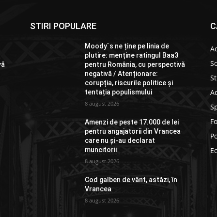
STIRI POPULARE
C
Moody`s ne ține pe linia de
Ac
plutire: menține ratingul Baa3
So
vă
pentru România, cu perspectivă
negativă / Atenționare:
St
corupția, riscurile politice și
Ad
tentația populismului
8 august 2026
S
F
Amenzi de peste 17.000 de lei
a
pentru angajatorii din Vrancea
Po
care nu și-au declarat
muncitorii
E
8 august 2026
Cod galben de vânt, astăzi, în
Vrancea
8 august 2026