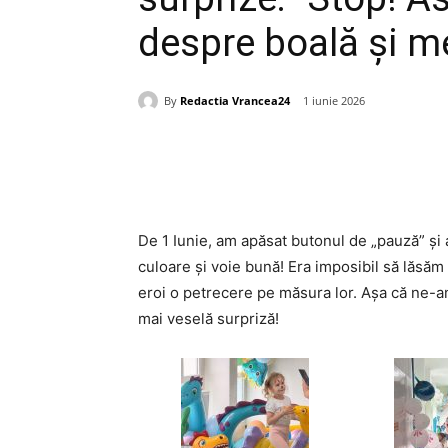
despre boală și 
By
Redactia Vrancea24
1 iunie 2026
Acțiune
De 1 Iunie, am apăsat butonul de „pauză” și a
culoare și voie bună! Era imposibil să lăsăm 
eroi o petrecere pe măsura lor. Așa că ne-am 
mai veselă surpriză!