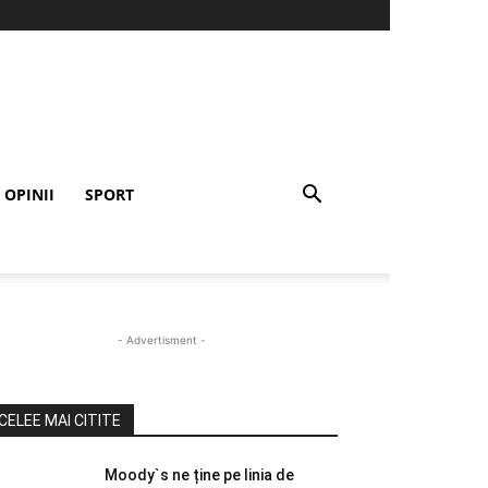
OPINII
SPORT
- Advertisment -
CELEE MAI CITITE
Moody`s ne ține pe linia de