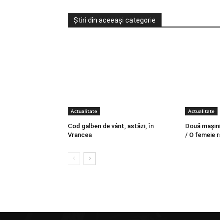
Știri din aceeași categorie
Actualitate
Actualitate
Cod galben de vânt, astăzi, în
Două mașini 
Vrancea
/ O femeie r