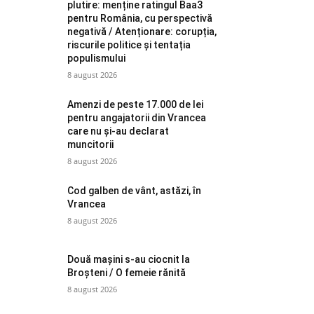
plutire: menține ratingul Baa3
pentru România, cu perspectivă
negativă / Atenționare: corupția,
riscurile politice și tentația
populismului
8 august 2026
Amenzi de peste 17.000 de lei
pentru angajatorii din Vrancea
care nu și-au declarat
muncitorii
8 august 2026
Cod galben de vânt, astăzi, în
Vrancea
8 august 2026
Două mașini s-au ciocnit la
Broșteni / O femeie rănită
8 august 2026