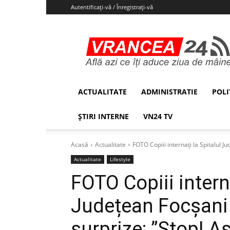
Autentificați-vă / Înregistrați-vă
Vrancea24
ACTUALITATE
ADMINISTRATIE
POLI
ȘTIRI INTERNE
VN24 TV
Acasă
Actualitate
FOTO Copiii internați la Spitalul J
Actualitate
Lifestyle
FOTO Copiii interna
Județean Focșani 
surprize: ”Stop! A