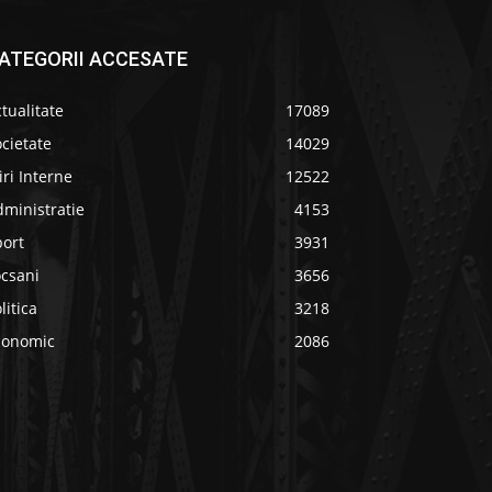
ATEGORII ACCESATE
tualitate
17089
cietate
14029
iri Interne
12522
ministratie
4153
port
3931
ocsani
3656
litica
3218
conomic
2086