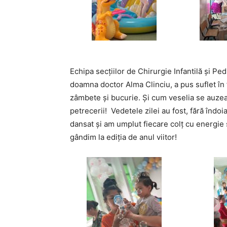
Echipa secțiilor de Chirurgie Infantilă și Pe
doamna doctor Alma Clinciu, a pus suflet în 
zâmbete și bucurie. Și cum veselia se auzea
petrecerii! Vedetele zilei au fost, fără îndoi
dansat și am umplut fiecare colț cu energie ș
gândim la ediția de anul viitor!