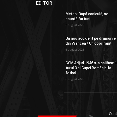
EDITOR
Meteo: După caniculă, se
anunță furtuni
6 august 2026
Un nou accident pe drumurile
din Vrancea / Un copil rănit
6 august 2026
CSM Adjud 1946 s-a calificat î
turul 3 al Cupei României la
fotbal
6 august 2026
Cont