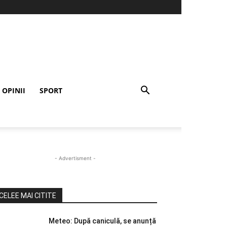
OPINII
SPORT
- Advertisment -
CELEE MAI CITITE
Meteo: După caniculă, se anunță