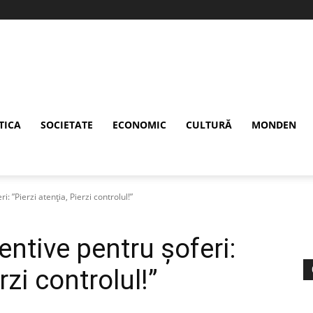
TICA
SOCIETATE
ECONOMIC
CULTURĂ
MONDEN
: ”Pierzi atenția, Pierzi controlul!”
ntive pentru șoferi:
rzi controlul!”