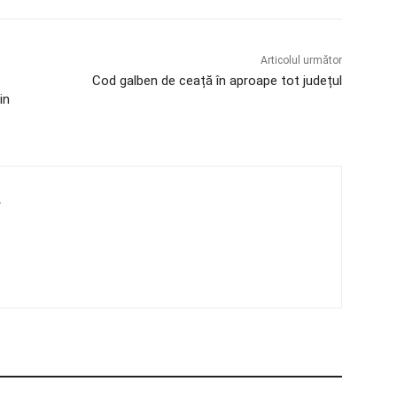
Articolul următor
Cod galben de ceață în aproape tot județul
in
4