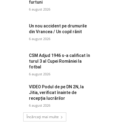
furtuni
6 august 2026
Un nou accident pe drumurile
din Vrancea / Un copil rănit
6 august 2026
CSM Adjud 1946 s-a calificat în
turul 3 al Cupei României la
fotbal
6 august 2026
VIDEO Podul de pe DN 2N, la
Jitia, verificat înainte de
recepția lucrărilor
6 august 2026
Încărcați mai multe