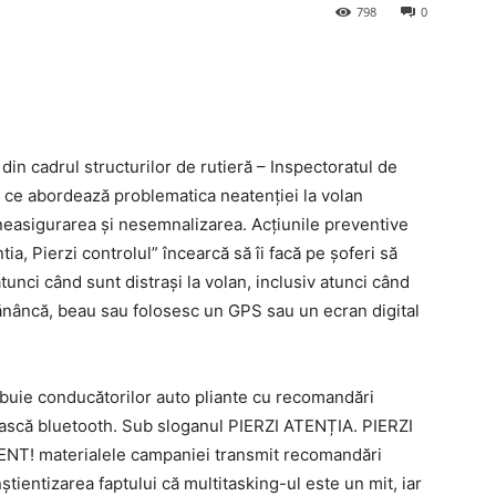
798
0
 din cadrul structurilor de rutieră – Inspectoratul de
 ce abordează problematica neatenţiei la volan
, neasigurarea şi nesemnalizarea. Acțiunile preventive
ia, Pierzi controlul” încearcă să îi facă pe șoferi să
unci când sunt distrași la volan, inclusiv atunci când
mănâncă, beau sau folosesc un GPS sau un ecran digital
stribuie conducătorilor auto pliante cu recomandări
cască bluetooth. Sub sloganul PIERZI ATENȚIA. PIERZI
 materialele campaniei transmit recomandări
tientizarea faptului că multitasking-ul este un mit, iar