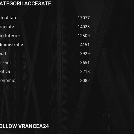
ATEGORII ACCESATE
tualitate
17077
cietate
14025
iri Interne
12509
ministratie
4151
port
3929
ocsani
3651
litica
3218
conomic
2082
OLLOW VRANCEA24