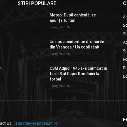
STIRI POPULARE
C
Meteo: După caniculă, se
Ac
anunță furtuni
So
6 august 2026
St
Ad
Un nou accident pe drumurile
din Vrancea / Un copil rănit
S
6 august 2026
F
Po
n
CSM Adjud 1946 s-a calificat în
turul 3 al Cupei României la
E
fotbal
6 august 2026
F
act us:
redactie@vrancea24.ro