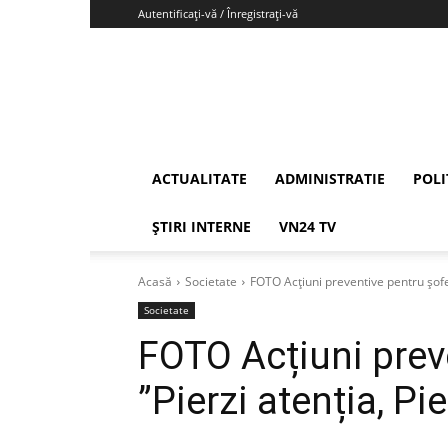
Autentificați-vă / Înregistrați-vă
Vrancea24
ACTUALITATE
ADMINISTRATIE
POLI
ȘTIRI INTERNE
VN24 TV
Acasă
Societate
FOTO Acțiuni preventive pentru șoferi
Societate
FOTO Acțiuni preve
”Pierzi atenția, Pie