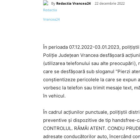
By
Redactia Vrancea24
22 decembrie 2022
Acțiune
În perioada 07.12.2022-03.01.2023, poliţiştii
Poliţie Judeţean Vrancea desfășoară acțiuni
(utilizarea telefonului sau alte preocupări)
care se desfășoară sub sloganul “Pierzi atent
conștientizeze pericolele la care se expun at
vorbesc la telefon sau trimit mesaje text, 
în vehicul.
În cadrul acțiunilor punctuale, poliţiştii di
preventive şi dispozitive de tip handsfree-
CONTROLUL. RĂMÂI ATENT. CONDU PRUDENT!
adresate conducătorilor auto, încercând conș