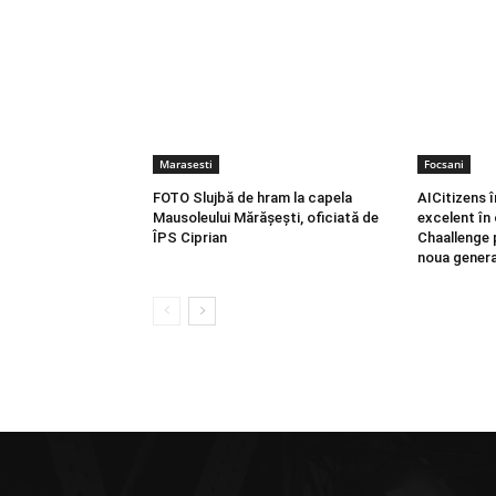
Marasesti
Focsani
FOTO Slujbă de hram la capela
AICitizens 
Mausoleului Mărășești, oficiată de
excelent în
ÎPS Ciprian
Chaallenge 
noua genera