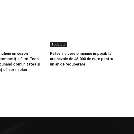
Societate
încheie un sezon
Rafael nu cere o minune imposibilă:
 competiția First Tech
are nevoie de 46.000 de euro pentru
punând comunitatea și
un an de recuperare
ție în prim plan