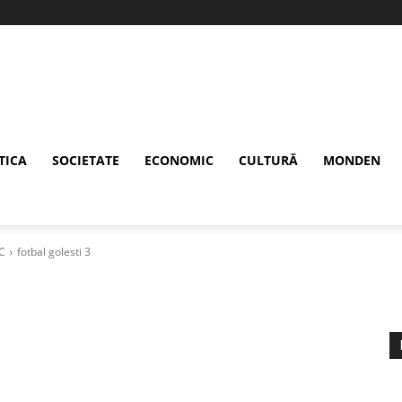
TICA
SOCIETATE
ECONOMIC
CULTURĂ
MONDEN
 C
fotbal golesti 3