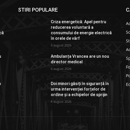
STIRI POPULARE
C
Criza energetică: Apel pentru
Ac
reducerea voluntară a
So
că
consumului de energie electrică
în orele de vârf
St
6 august 2026
Ad
u
Ambulanța Vrancea are un nou
S
director medical
F
6 august 2026
Po
n
Doi minori găsiți în siguranță în
E
urma intervenției forțelor de
ordine și a echipelor de sprijin
6 august 2026