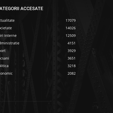
ATEGORII ACCESATE
tualitate
17079
cietate
14026
iri Interne
12509
ministratie
4151
port
3929
ocsani
3651
litica
3218
conomic
2082