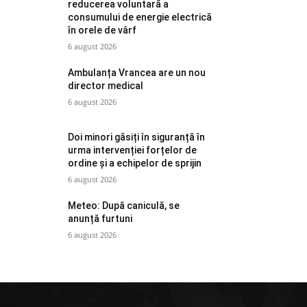
reducerea voluntară a
consumului de energie electrică
în orele de vârf
6 august 2026
Ambulanța Vrancea are un nou
director medical
6 august 2026
Doi minori găsiți în siguranță în
urma intervenției forțelor de
ordine și a echipelor de sprijin
6 august 2026
Meteo: După caniculă, se
anunță furtuni
6 august 2026