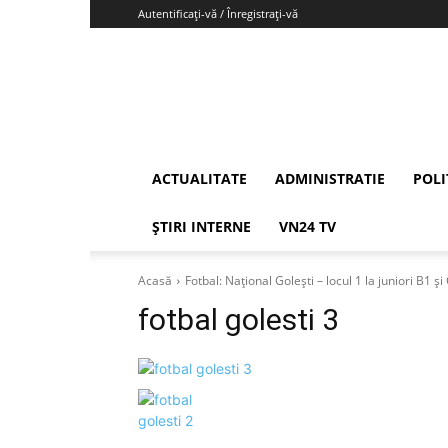
Autentificați-vă / Înregistrați-vă
Vrancea24
ACTUALITATE
ADMINISTRATIE
POLI
ȘTIRI INTERNE
VN24 TV
Acasă
Fotbal: Național Golești – locul 1 la juniori B1 și
fotbal golesti 3