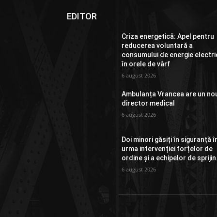
EDITOR
Criza energetică: Apel pentru
reducerea voluntară a
consumului de energie electri
în orele de vârf
6 august 2026
Ambulanța Vrancea are un no
director medical
6 august 2026
Doi minori găsiți în siguranță î
urma intervenției forțelor de
ordine și a echipelor de sprijin
6 august 2026