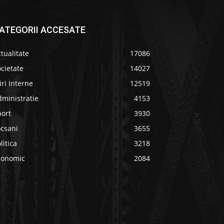
ATEGORII ACCESATE
tualitate
17086
cietate
14027
iri Interne
12519
ministratie
4153
port
3930
ocsani
3655
litica
3218
conomic
2084