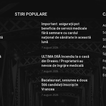
STIRI POPULARE
C
Important: asigurații pot
Ac
beneficia de servicii medicale
So
fără semnare cu cardul
tă
național de sănătate în această
St
lună
Ad
7 august 2026
S
ă
ULTIMA ORĂ Incendiu la o casă
F
din Oreavu / Proprietarii au
nevoie de îngrijire medicală
Po
7 august 2026
E
:
Bacalaureat, sesiunea a doua:
566 candidați înscriși în
Vrancea
7 august 2026