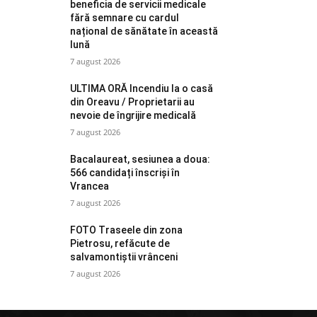
beneficia de servicii medicale
fără semnare cu cardul
național de sănătate în această
lună
7 august 2026
ULTIMA ORĂ Incendiu la o casă
din Oreavu / Proprietarii au
nevoie de îngrijire medicală
7 august 2026
Bacalaureat, sesiunea a doua:
566 candidați înscriși în
Vrancea
7 august 2026
FOTO Traseele din zona
Pietrosu, refăcute de
salvamontiștii vrânceni
7 august 2026