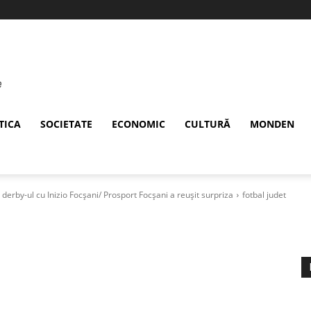
TICA
SOCIETATE
ECONOMIC
CULTURĂ
MONDEN
 derby-ul cu Inizio Focșani/ Prosport Focșani a reușit surpriza
fotbal judet