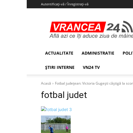
Autentificați-vă / Înregistrați-vă
Vrancea24
ACTUALITATE
ADMINISTRATIE
POLI
ȘTIRI INTERNE
VN24 TV
Acasă
Fotbal județean: Victoria Gugești câștigă la scor
fotbal judet