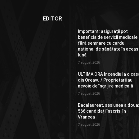
EDITOR
Important: asigurații pot
beneficia de servicii medicale
fără semnare cu cardul
național de sănătate în aceas
lună
7 august 2026
ULTIMA ORĂ Incendiu la o cas
din Oreavu / Proprietarii au
nevoie de îngrijire medicală
7 august 2026
Bacalaureat, sesiunea a doua
566 candidați înscriși în
Vrancea
7 august 2026