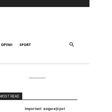
OPINII
SPORT
- Advertisment -
MOST READ
Important: asigurații pot