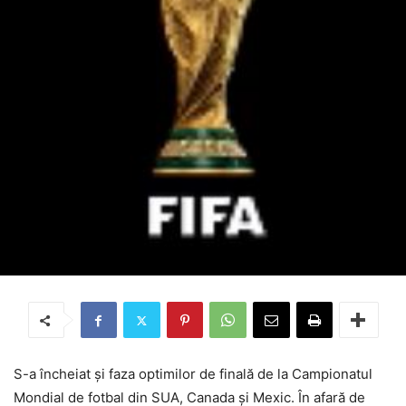
S-a încheiat și faza optimilor de finală de la Campionatul
Mondial de fotbal din SUA, Canada și Mexic. În afară de