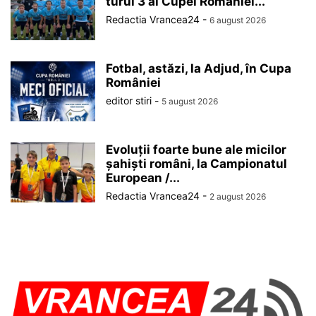
turul 3 al Cupei României...
Redactia Vrancea24
-
6 august 2026
Fotbal, astăzi, la Adjud, în Cupa
României
editor stiri
-
5 august 2026
Evoluții foarte bune ale micilor
șahiști români, la Campionatul
European /...
Redactia Vrancea24
-
2 august 2026