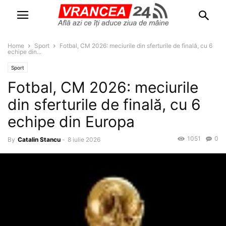
Home
Sport
Fotbal, CM 2026: meciurile din sferturile de finală, cu 6
echipe din...
Sport
Fotbal, CM 2026: meciurile
din sferturile de finală, cu 6
echipe din Europa
1051
0
By
Catalin Stancu
-
8 iulie 2026