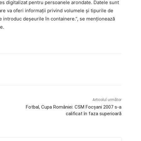
s digitalizat pentru persoanele arondate. Datele sunt
are va oferi informații privind volumele și tipurile de
 introduc deșeurile în containere.”, se menționează
e.
Articolul următor
Fotbal, Cupa României: CSM Focșani 2007 s-a
calificat în faza superioară