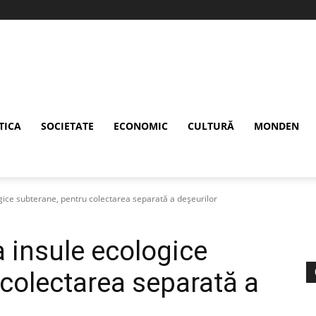
TICA
SOCIETATE
ECONOMIC
CULTURĂ
MONDEN
gice subterane, pentru colectarea separată a deșeurilor
a insule ecologice
 colectarea separată a