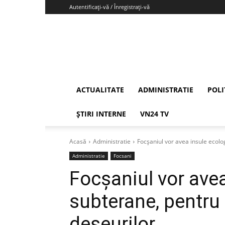
Autentificați-vă / Înregistrați-vă
Vrancea24
ACTUALITATE
ADMINISTRATIE
POLI
ȘTIRI INTERNE
VN24 TV
Acasă
Administratie
Focșaniul vor avea insule ecolo
Administratie
Focsani
Focșaniul vor ave
subterane, pentru
deșeurilor