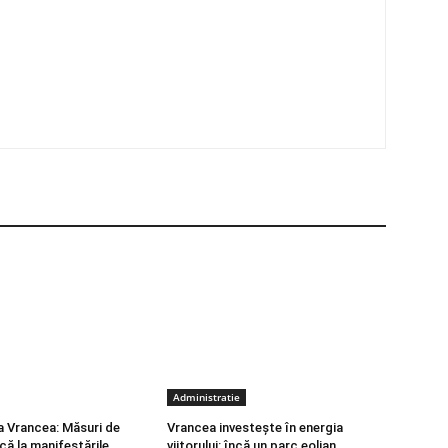
Administratie
 Vrancea: Măsuri de
Vrancea investește în energia
că la manifestările
viitorului: încă un parc eolian