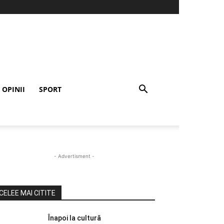
OPINII
SPORT
- Advertisment -
CELEE MAI CITITE
Înapoi la cultură