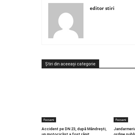
editor stiri
Știri din aceeași categorie
Focsani
Focsani
Accident pe DN 23, după Mândrești,
Jandarmeria
un motociclist a fost rănit
ordine publi