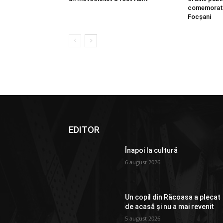
comemorativ
Focșani
EDITOR
Înapoi la cultură
6 august 2026
Un copil din Răcoasa a plecat
de acasă și nu a mai revenit
5 august 2026