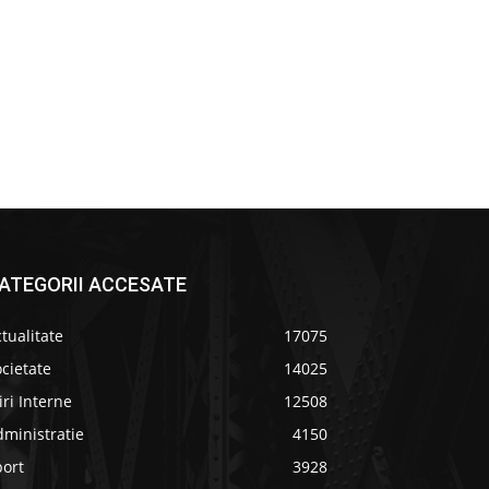
ATEGORII ACCESATE
tualitate
17075
cietate
14025
iri Interne
12508
ministratie
4150
port
3928