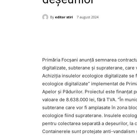
By
editor stiri
7 august 2024
Acțiune
Primăria Focșani anunță semnarea contractul
digitalizate, subterane și supraterane, care 
Achiziția insulelor ecologice digitalizate se
ecologice digitalizate” implementat de Primă
Apelor și Pădurilor. Proiectul este finanțat 
valoare de 8.638.000 lei, fără TVA. ”În muni
subterane care vor fi amplasate în zona blocur
ecologice fiind supraterane. Insulele ecol
pentru colectarea separată a deșeurilor, la 
Containerele sunt protejate anti-vandalism ș