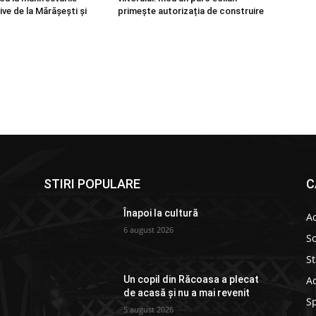
e de la Mărășești și
primește autorizația de construire
STIRI POPULARE
C
Înapoi la cultură
Ac
6 august 2026
So
St
Ad
Un copil din Răcoasa a plecat
de acasă și nu a mai revenit
S
5 august 2026