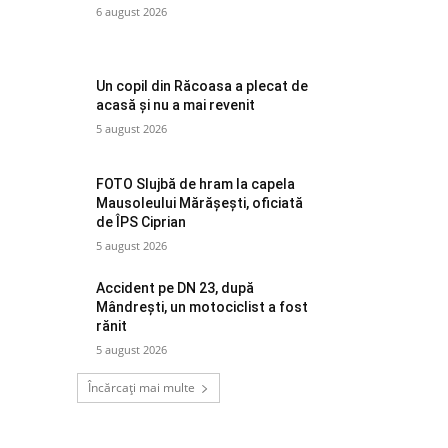
6 august 2026
Un copil din Răcoasa a plecat de
acasă și nu a mai revenit
5 august 2026
FOTO Slujbă de hram la capela
Mausoleului Mărășești, oficiată
de ÎPS Ciprian
5 august 2026
Accident pe DN 23, după
Mândrești, un motociclist a fost
rănit
5 august 2026
Încărcați mai multe