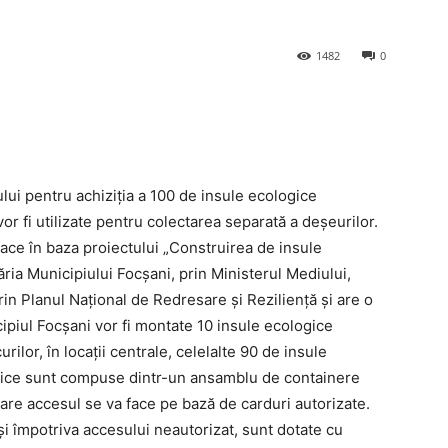
1482
0
ui pentru achiziția a 100 de insule ecologice
vor fi utilizate pentru colectarea separată a deșeurilor.
 face în baza proiectului „Construirea de insule
ria Municipiului Focșani, prin Ministerul Mediului,
prin Planul Național de Redresare și Reziliență și are o
cipiul Focșani vor fi montate 10 insule ecologice
ilor, în locaţii centrale, celelalte 90 de insule
ogice sunt compuse dintr-un ansamblu de containere
care accesul se va face pe bază de carduri autorizate.
i împotriva accesului neautorizat, sunt dotate cu