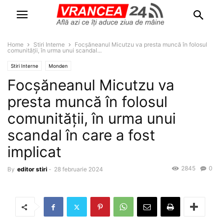
Home
Stiri Interne
Focșăneanul Micutzu va presta muncă în folosul
comunității, în urma unui scandal...
Stiri Interne
Monden
Focșăneanul Micutzu va
presta muncă în folosul
comunității, în urma unui
scandal în care a fost
implicat
2845
0
By
editor stiri
-
28 februarie 2024