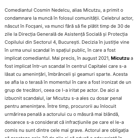
Comediantul Cosmin Nedelcu, alias Micutzu, a primit o
condamnare la muncă în folosul comunității. Celebrul actor,
născut în Focșani, va munci fără să fie plătit timp de 30 de
zile la Direcția Generală de Asistență Socială și Protecția
Copilului din Sectorul 4, București. Decizia în justiție vine
în urma unui scandal în spațiul public, în care a fost
implicat comediantul. Mai precis, în august 2021,
Micutzu
a
fost implicat într-un scandal în centrul Capitalei care s-a
lăsat cu amenințări, îmbrânceli și geamuri sparte. Acesta
se afla la o terasă în momentul în care a fost ironizat de un
grup de trecători, ceea ce l-a iritat pe actor. De aici a
izbucnit scandalul, iar Micutzu s-a ales cu dosar penal
pentru amenințare. Între timp, procurorii au înlocuit
urmărirea penală a actorului cu o măsură mai blândă,
deoarece s-a considerat că infracțiunile pe care el le-a
comis nu sunt dintre cele mai grave. Actorul are obligația