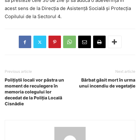
să presteze cele 30 de zile și să aducă o adeverință în
acest sens de la Direcția de Asistență Socială și Protecția
Copilului de la Sectorul 4.
Previous article
Next article
Poliţiştii locali vor păstra un
Bărbat găsit mort în urma
moment de reculegere în
unui incendiu de vegetație
memoria colegului lor
decedat de la Poliţia Locală
Cisnădie