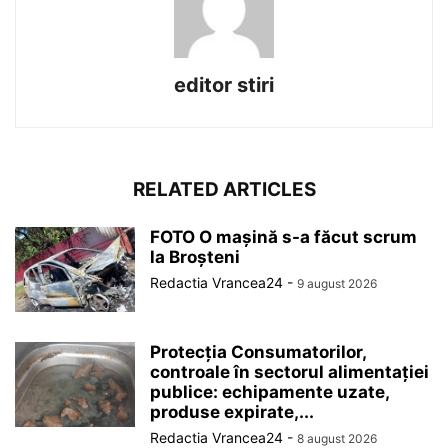
editor stiri
RELATED ARTICLES
FOTO O mașină s-a făcut scrum
la Broșteni
Redactia Vrancea24
-
9 august 2026
Protecția Consumatorilor,
controale în sectorul alimentației
publice: echipamente uzate,
produse expirate,...
Redactia Vrancea24
-
8 august 2026