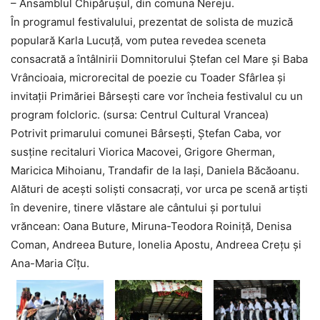
– Ansamblul Chipărușul, din comuna Nereju.
În programul festivalului, prezentat de solista de muzică
populară Karla Lucuță, vom putea revedea sceneta
consacrată a întâlnirii Domnitorului Ștefan cel Mare și Baba
Vrâncioaia, microrecital de poezie cu Toader Sfârlea și
invitații Primăriei Bârsești care vor încheia festivalul cu un
program folcloric. (sursa: Centrul Cultural Vrancea)
Potrivit primarului comunei Bârsești, Ștefan Caba, vor
susține recitaluri Viorica Macovei, Grigore Gherman,
Maricica Mihoianu, Trandafir de la Iași, Daniela Băcăoanu.
Alături de acești soliști consacrați, vor urca pe scenă artiști
în devenire, tinere vlăstare ale cântului și portului
vrăncean: Oana Buture, Miruna-Teodora Roiniță, Denisa
Coman, Andreea Buture, Ionelia Apostu, Andreea Crețu și
Ana-Maria Cîțu.