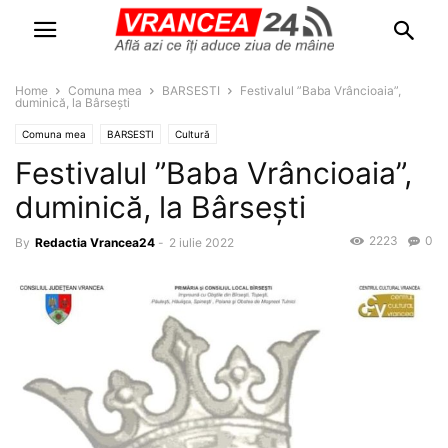
Home
Comuna mea
BARSESTI
Festivalul ”Baba Vrâncioaia”,
duminică, la Bârsești
Comuna mea
BARSESTI
Cultură
Festivalul ”Baba Vrâncioaia”,
duminică, la Bârsești
2223
0
By
Redactia Vrancea24
-
2 iulie 2022