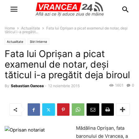
Home
Actualitate
Fata lui Oprişan a picat examenul de notar, deşi
tăticul i-a pregătit...
Actualitate
Stiri Interne
Fata lui Oprişan a picat
examenul de notar, deşi
tăticul i-a pregătit deja biroul
1601
0
By
Sebastian Oancea
-
12 noiembrie 2015
Mădălina Oprişan, fata
baronului de Vrancea, a