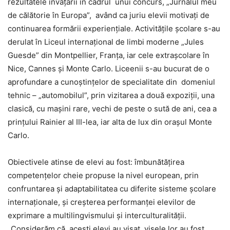
rezultatele învățării în cadrul unui concurs, „Jurnalul meu
de călătorie în Europa”, având ca juriu elevii motivați de
continuarea formării experiențiale. Activitățile școlare s-au
derulat în Liceul internațional de limbi moderne „Jules
Guesde” din Montpellier, Franța, iar cele extrașcolare în
Nice, Cannes și Monte Carlo. Liceenii s-au bucurat de o
aprofundare a cunoștințelor de specialitate din domeniul
tehnic – „automobilul”, prin vizitarea a două expoziții, una
clasică, cu mașini rare, vechi de peste o sută de ani, cea a
prințului Rainier al III-lea, iar alta de lux din orașul Monte
Carlo.
Obiectivele atinse de elevi au fost: îmbunătățirea
competențelor cheie propuse la nivel european, prin
confruntarea și adaptabilitatea cu diferite sisteme școlare
internaționale, și creșterea performanței elevilor de
exprimare a multilingvismului și interculturalității.
„Considerăm că acești elevi au visat, visele lor au fost