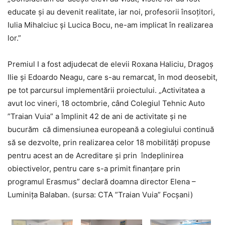
educate și au devenit realitate, iar noi, profesorii însoțitori,
Iulia Mihalciuc și Lucica Bocu, ne-am implicat în realizarea
lor.”
Premiul I a fost adjudecat de elevii Roxana Haliciu, Dragoș
Ilie și Edoardo Neagu, care s-au remarcat, în mod deosebit,
pe tot parcursul implementării proiectului. „Activitatea a
avut loc vineri, 18 octombrie, când Colegiul Tehnic Auto
”Traian Vuia” a împlinit 42 de ani de activitate și ne
bucurăm că dimensiunea europeană a colegiului continuă
să se dezvolte, prin realizarea celor 18 mobilități propuse
pentru acest an de Acreditare și prin îndeplinirea
obiectivelor, pentru care s-a primit finanțare prin
programul Erasmus” declară doamna director Elena –
Luminița Balaban. (sursa: CTA ”Traian Vuia” Focșani)