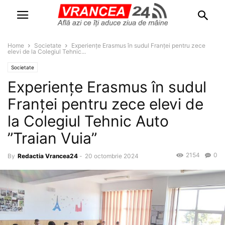
Home
Societate
Experiențe Erasmus în sudul Franței pentru zece
elevi de la Colegiul Tehnic...
Societate
Experiențe Erasmus în sudul
Franței pentru zece elevi de
la Colegiul Tehnic Auto
”Traian Vuia”
2154
0
By
Redactia Vrancea24
-
20 octombrie 2024