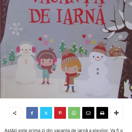
Astăzi este prima zi din vacanța de iarnă a elevilor. Va fi o