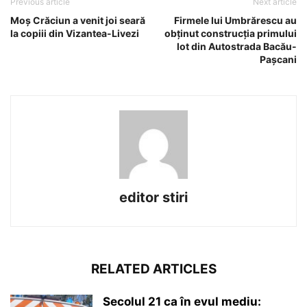
Previous article
Next article
Moș Crăciun a venit joi seară
Firmele lui Umbrărescu au
la copiii din Vizantea-Livezi
obținut construcția primului
lot din Autostrada Bacău-
Pașcani
editor stiri
RELATED ARTICLES
Secolul 21 ca în evul mediu: