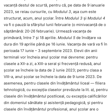
vacanță destul de scurtă, pentru că, pe data de 9 ianuarie
2023, se reiau cursurile, cu
Modulul 3
, așa cum este
structurat, acum, anul școlar. Între
Modulul 3
și
Modulul 4
va fi o pauză la sfârșitul lunii februarie (o minivacanță de o
săptămână: 20-26 februarie). Urmează vacanța de
primăvară, între 7 și 18 aprilie.
Modulul 5
de învățare va
dura din 19 aprilie până pe 16 iunie. Vacanța de vară va fi în
perioada 17 iunie – 3 septembrie 2023. Elevii din anii
terminali vor încheia anul școlar mai devreme: pentru
clasele a XII-a zi, a XIII-a seral și frecvență redusă, anul
școlar se încheie la data de 2 iunie 2023; pentru clasa a
VIII-a, anul școlar se încheie la data de 9 iunie 2023. De
asemenea, pentru clasele din învățământul liceal — filiera
tehnologică, cu excepția claselor prevăzute la lit. a), pentru
clasele din învățământul postliceal, cu excepția calificărilor
din domeniul sănătate și asistență pedagogică, și pentru
clasele din învățământul profesional, anul școlar are o