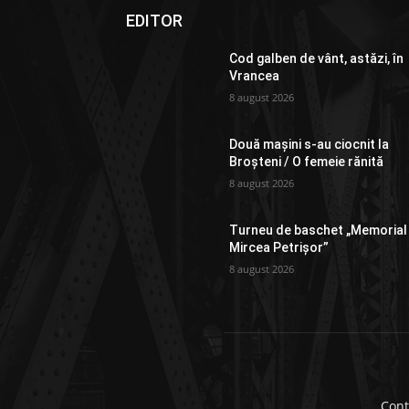
EDITOR
Cod galben de vânt, astăzi, în
Vrancea
8 august 2026
Două mașini s-au ciocnit la
Broșteni / O femeie rănită
8 august 2026
Turneu de baschet „Memorial
Mircea Petrișor”
8 august 2026
Cont