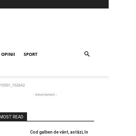
OPINII
SPORT
10501_102642
- Advertisment -
MOST READ
Cod galben de vânt, astăzi, în