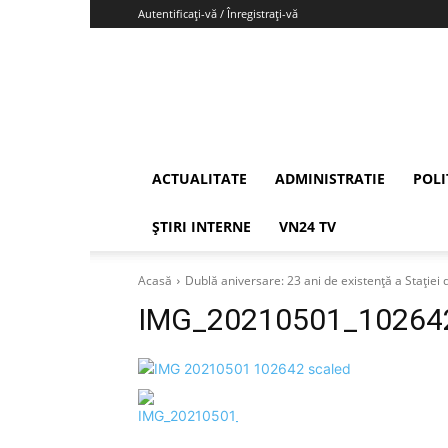
Autentificați-vă / Înregistrați-vă
Vrancea24
ACTUALITATE
ADMINISTRATIE
POLI
ȘTIRI INTERNE
VN24 TV
Acasă
Dublă aniversare: 23 ani de existență a Staţiei 
IMG_20210501_10264