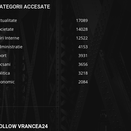
ATEGORII ACCESATE
tualitate
17089
cietate
14028
iri Interne
12522
ministratie
4153
port
3931
ocsani
3656
litica
3218
conomic
2084
OLLOW VRANCEA24