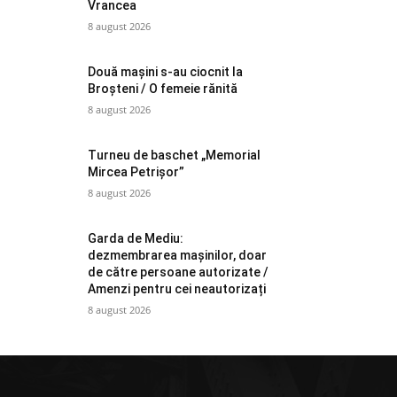
Vrancea
8 august 2026
Două mașini s-au ciocnit la
Broșteni / O femeie rănită
8 august 2026
Turneu de baschet „Memorial
Mircea Petrișor”
8 august 2026
Garda de Mediu:
dezmembrarea mașinilor, doar
de către persoane autorizate /
Amenzi pentru cei neautorizați
8 august 2026