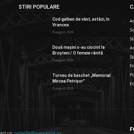
STIRI POPULARE
C
Cod galben de vânt, astăzi, în
Ac
Vrancea
So
8 august 2026
St
Ad
Două mașini s-au ciocnit la
Broșteni / O femeie rănită
S
8 august 2026
F
Po
Turneu de baschet „Memorial
Mircea Petrișor”
E
8 august 2026
F
act us:
redactie@vrancea24.ro