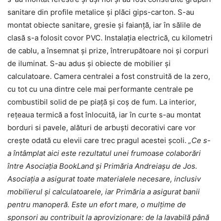
sanitare din profile metalice și plăci gips-carton. S-au
montat obiecte sanitare, gresie și faianță, iar în sălile de
clasă s-a folosit covor PVC. Instalația electrică, cu kilometri
de cablu, a însemnat și prize, întrerupătoare noi și corpuri
de iluminat. S-au adus și obiecte de mobilier și
calculatoare. Camera centralei a fost construită de la zero,
cu tot cu una dintre cele mai performante centrale pe
combustibil solid de pe piață și coș de fum. La interior,
rețeaua termică a fost înlocuită, iar în curte s-au montat
borduri si pavele, alături de arbuști decorativi care vor
crește odată cu elevii care trec pragul acestei școli.
„Ce s-
a întâmplat aici este rezultatul unei frumoase colaborări
între Asociația BookLand și Primăria Andreiașu de Jos.
Asociația a asigurat toate materialele necesare, inclusiv
mobilierul și calculatoarele, iar Primăria a asigurat banii
pentru manoperă. Este un efort mare, o mulțime de
sponsori au contribuit la aprovizionare
:
de la lavabilă până