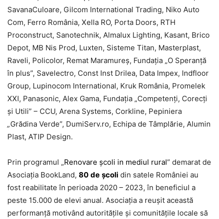
SavanaCuloare, Gilcom International Trading, Niko Auto
Com, Ferro România, Xella RO, Porta Doors, RTH
Proconstruct, Sanotechnik, Almalux Lighting, Kasant, Brico
Depot, MB Nis Prod, Luxten, Sisteme Titan, Masterplast,
Raveli, Policolor, Remat Maramureș, Fundația „O Speranță
în plus”, Savelectro, Const Inst Drilea, Data Impex, Indfloor
Group, Lupinocom International, Kruk România, Promelek
XXI, Panasonic, Alex Gama, Fundația „Competenți, Corecți
și Utili” – CCU, Arena Systems, Corkline, Pepiniera
„
Grădina Verde”, DumiServ.ro, Echipa de Tâmplărie, Alumin
Plast, ATIP Design.
Prin programul „
Renovare școli in mediul rural
” demarat de
Asociația BookLand,
80
de
școli
din satele României au
fost reabilitate în perioada 2020 – 2023, în beneficiul a
peste 15.000 de elevi anual. Asociația a reușit această
performanță motivând autoritățile și comunitățile locale să