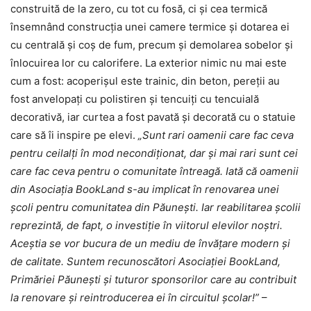
construită de la zero, cu tot cu fosă, ci și cea termică
însemnând construcția unei camere termice și dotarea ei
cu centrală și coș de fum, precum și demolarea sobelor și
înlocuirea lor cu calorifere. La exterior nimic nu mai este
cum a fost: acoperișul este trainic, din beton, pereții au
fost anvelopați cu polistiren și tencuiți cu tencuială
decorativă, iar curtea a fost pavată și decorată cu o statuie
care să îi inspire pe elevi.
„Sunt rari oamenii care fac ceva
pentru ceilalți în mod necondiționat, dar și mai rari sunt cei
care fac ceva pentru o comunitate întreagă. Iată că oamenii
din Asociația BookLand s-au implicat în renovarea unei
școli pentru comunitatea din Păunești. Iar reabilitarea școlii
reprezintă, de fapt, o investiție în viitorul elevilor noștri.
Aceștia se vor bucura de un mediu de învățare modern și
de calitate. Suntem recunoscători Asociației BookLand,
Primăriei Păunești și tuturor sponsorilor care au contribuit
la renovare și reintroducerea ei în circuitul școlar!”
–