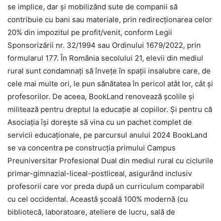
se implice, dar și mobilizând sute de companii să
contribuie cu bani sau materiale, prin redirecționarea celor
20% din impozitul pe profit/venit, conform Legii
Sponsorizării nr. 32/1994 sau Ordinului 1679/2022, prin
formularul 177. În România secolului 21, elevii din mediul
rural sunt condamnați să învețe în spații insalubre care, de
cele mai multe ori, le pun sănătatea în pericol atât lor, cât și
profesorilor. De aceea, BookLand renovează școlile și
militează pentru dreptul la educație al copiilor. Și pentru că
Asociația își dorește să vina cu un pachet complet de
servicii educaționale, pe parcursul anului 2024 BookLand
se va concentra pe construcția primului Campus
Preuniversitar Profesional Dual din mediul rural cu ciclurile
primar-gimnazial-liceal-postliceal, asigurând inclusiv
profesorii care vor preda după un curriculum comparabil
cu cel occidental. Această școală 100% modernă (cu
bibliotecă, laboratoare, ateliere de lucru, sală de