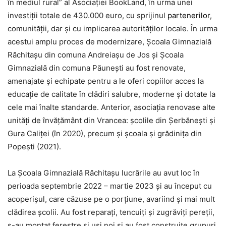
în mediul rural” al Asociației BookLand, în urma unei
investiții totale de 430.000 euro, cu sprijinul
partenerilor
,
comunității, dar și cu implicarea autorităților locale. În urma
acestui amplu proces de modernizare, Școala Gimnazială
Răchitașu din comuna Andreiașu de Jos și Școala
Gimnazială din comuna Păunești au fost renovate,
amenajate și echipate pentru a le oferi copiilor acces la
educație de calitate în clădiri salubre, moderne și dotate la
cele mai înalte standarde. Anterior, asociația renovase alte
unități de învățământ din Vrancea: școlile din Șerbănești și
Gura Caliței (în 2020), precum și școala și grădinița din
Popești (2021).
La Școala Gimnazială Răchitașu lucrările au avut loc în
perioada septembrie 2022 – martie 2023 și au început cu
acoperișul, care căzuse pe o porțiune, avariind și mai mult
clădirea școlii. Au fost reparați, tencuiți și zugrăviți pereții,
s-au montat ferestre și uși noi și au fost construite grupuri