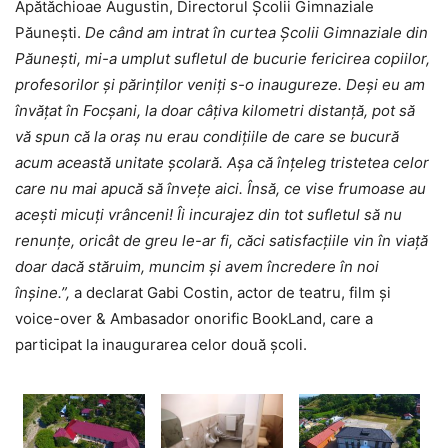
Apătăchioae Augustin, Directorul Școlii Gimnaziale
Păunești.
De când am intrat în curtea Școlii Gimnaziale din
Păunești, mi-a umplut sufletul de bucurie fericirea copiilor,
profesorilor și părinților veniți s-o inaugureze. Deși eu am
învățat în Focșani, la doar câțiva kilometri distanță, pot să
vă spun că la oraș nu erau condițiile de care se bucură
acum această unitate școlară. Așa că înțeleg tristetea celor
care nu mai apucă să învețe aici. Însă, ce vise frumoase au
acești micuți vrânceni! Îi incurajez din tot sufletul să nu
renunțe, oricât de greu le-ar fi, căci satisfacțiile vin în viață
doar dacă stăruim, muncim și avem încredere în noi
înșine.”,
a declarat Gabi Costin, actor de teatru, film și
voice-over & Ambasador onorific BookLand, care a
participat la inaugurarea celor două școli.