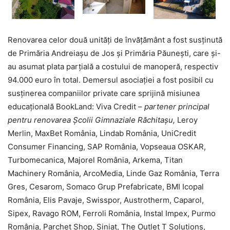
Renovarea celor două unități de învățământ a fost susținută
de Primăria Andreiașu de Jos și Primăria Păunești, care și-
au asumat plata parțială a costului de manoperă, respectiv
94.000 euro în total. Demersul asociației a fost posibil cu
susținerea companiilor private care sprijină misiunea
educațională BookLand: Viva Credit –
partener principal
pentru renovarea Școlii Gimnaziale Răchitașu,
Leroy
Merlin, MaxBet România, Lindab România, UniCredit
Consumer Financing, SAP România, Vopseaua OSKAR,
Turbomecanica, Majorel România, Arkema, Titan
Machinery România, ArcoMedia, Linde Gaz România, Terra
Gres, Cesarom, Somaco Grup Prefabricate, BMI Icopal
România, Elis Pavaje, Swisspor, Austrotherm, Caparol,
Sipex, Ravago ROM, Ferroli România, Instal Impex, Purmo
România, Parchet Shop, Siniat, The Outlet T Solutions,