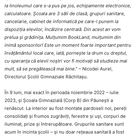
la linoleumul care s-a pus pe jos, echipamente electronice,
calculatoare. Școala are 3 săli de clasă, grupuri sanitare,
cancelarie, cabinet de informatică pe care-l punem la
dispoziția elevilor, încălzire centrală. Din acest an vom
prelua și grădinița. Mulțumim BookLand, mulțumim din
inimă sponsorilor! Este un moment foarte important pentru
învățământul local care, iată, pornește la drum cu dreptul,
cu speranța că elevii noștri vor fi motivați să studieze mai
mult, să se pregătească mai bine
.” – Nicodei Aurel,
Directorul Școlii Gimnaziale Răchitașu.
În 9 luni, mai exact în perioada noiembrie 2022 – iulie
2023, și Școala Gimnazială (Corp B) din Păunești a
renăscut. La interior au fost montate pardoseli noi, pereți
consolidați și frumos zugrăviți, ferestre și uși, corpuri de
iluminat, prize și întrerupătoare. Grupurile sanitare sunt
acum în incinta școlii – și nu doar rețeaua sanitară a fost