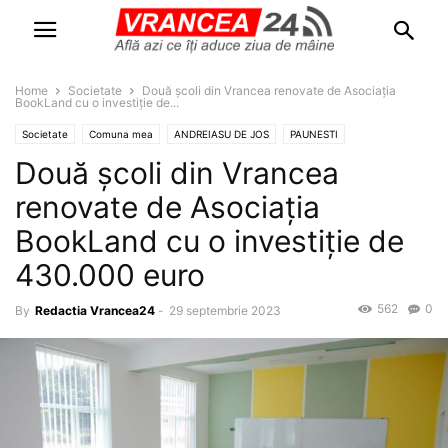
Home
Societate
Două școli din Vrancea renovate de Asociația
BookLand cu o investiție de...
Societate
Comuna mea
ANDREIASU DE JOS
PAUNESTI
Două școli din Vrancea
renovate de Asociația
BookLand cu o investiție de
430.000 euro
562
0
By
Redactia Vrancea24
-
29 septembrie 2023