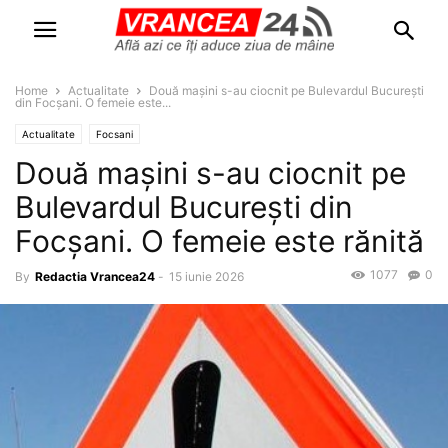
Home
Actualitate
Două mașini s-au ciocnit pe Bulevardul București
din Focșani. O femeie este...
Actualitate
Focsani
Două mașini s-au ciocnit pe
Bulevardul București din
Focșani. O femeie este rănită
1077
0
By
Redactia Vrancea24
-
15 iunie 2026