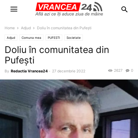
Home
Adjud
Doliu în comunitatea din Pufești
Adjud
Comuna mea
PUFESTI
Societate
Doliu în comunitatea din
Pufești
2627
0
By
Redactia Vrancea24
-
27 decembrie 2022