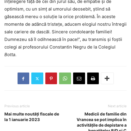
înțelegere față de cei din jurul său, de empatie și de
optimism, cu un simț al umorului deosebit, știind să
găsească mereu o soluție la orice problemă. În aceste
momente de adâncă tristețe, aducem elogiul nostru întregii
sale cariere de dascăl. Sincere condoleanțe familiei!
Dumnezeu să îl odihnească în pace!”, au transmis și foștii
colegi ai profesorului Constantin Negru de la Colegiul
Botta
.
Previous article
Next article
Mai multe noutăți fiscale de
Medicii de familie din
la 1 ianuarie 2023
Vrancea se pot implica în
activitățile de depistare a
hepatitelor B/D și C