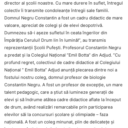
director al școlii noastre. Cu mare durere în suflet, întregul
colectiv îi transmite condoleanțe întregii sale familii.
Domnul Negru Constantin a fost un cadru didactic de mare
valoare, apreciat de colegi și de elevi deopotrivă.
Dumnezeu să-i așeze sufletul în ceata îngerilor din
Împărăția Cerului! Drum lin în lumină!”, au transmis
reprezentanții Școlii Pufești. Profesorul Constantin Negru
a predat și la Colegiul Național ”Emil Botta” din Adjud. ”Cu
profund regret, colectivul de cadre didactice al Colegiului
Național ” Emil Botta” Adjud anunță plecarea dintre noi a
fostului nostru coleg, domnul profesor de biologie
Constantin Negru. A fost un profesor de excepție, un mare
talent pedagogic, care a știut să lumineze generații de
elevi și să îndrume atâtea cadre didactice aflate la început
de drum, având realizări remarcabile prin participarea
elevilor săi la concursuri școlare și olimpiade – faza
națională. A fost un coleg minunat, plin de delicatețe și