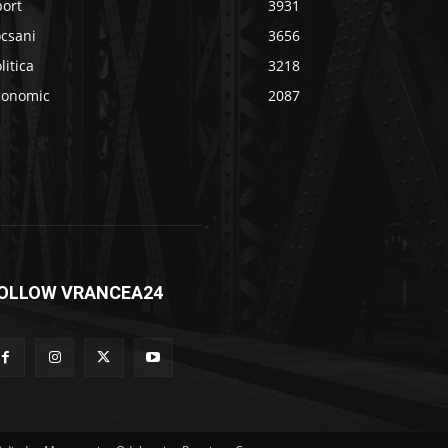
port
3931
ocsani
3656
litica
3218
conomic
2087
OLLOW VRANCEA24