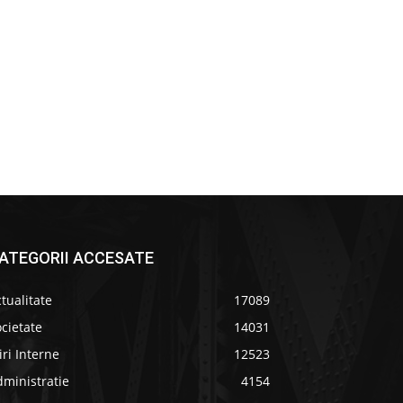
ATEGORII ACCESATE
tualitate
17089
cietate
14031
iri Interne
12523
ministratie
4154