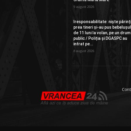
9 august 2026
Iresponsabilitate: niște părinț
prea tineri și-au pus bebelușu
de 11 luni la volan, pe un drum
public / Poliția și DGASPC au
intrat pe...
8 august 2026
Cont