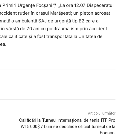
 de Primiri Urgențe Focșani.”/ „La ora 12.07 Dispeceratul
accident rutier în orașul Mărășești; un pieton acroșat
ționată o ambulanță SAJ de urgență tip B2 care a
, în vârstă de 70 ani cu politraumatism prin accident
cale calificate și a fost transportată la Unitatea de
cea.
Articolul următor
Calificări la Turneul internațional de tenis ITF Pro
W15.000$ / Luni se deschide oficial turneul de la
Focșani