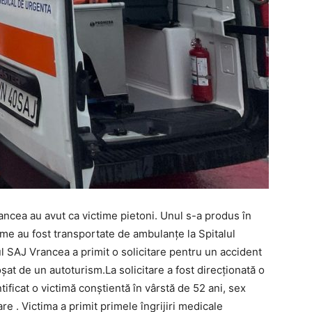
ancea au avut ca victime pietoni. Unul s-a produs în
time au fost transportate de ambulanțe la Spitalul
l SAJ Vrancea a primit o solicitare pentru un accident
roșat de un autoturism.La solicitare a fost direcționată o
ificat o victimă conștientă în vârstă de 52 ani, sex
 . Victima a primit primele îngrijiri medicale