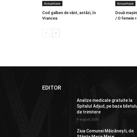
Actualitate
Actualitate
Cod galben de vânt, astăzi, în
Două mașini 
Vrancea
/ O femeie r
EDITOR
Analize medicale gratuite la
Spitalul Adjud, pe baza biletul
de trimitere
9 august 2026
Ziua Comunei Măicănești, de
Sfânta Maria Mare