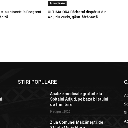
Actualitate
s-au ciocnit la Broșteni
ULTIMA ORĂ Bărbatul dispărut din
ănită
Adjudu Vechi, găsit fără viață
STIRI POPULARE
C
Analize medicale gratuite la
Ac
ui
Spitalul Adjud, pe baza biletului
So
de trimitere
9 august 2026
St
Ad
Ziua Comunei Măicănești, de
Sfânta Maria Mare