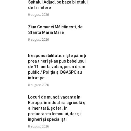
Spitalul Adjud, pe baza biletului
de trimitere
9 august 2026
Ziua Comunei Măicănești, de
Sfânta Maria Mare
9 august 2026
Iresponsabilitate: niște părinți
prea tineri și-au pus bebelușul
de 11 luni la volan, pe un drum
public / Poliția și DGASPC au
intrat pe...
8 august 2026
Locuri de muncă vacante în
Europa: în industria agricolă și
alimentară, șoferi, în
prelucrarea lemnului, dar și
ingineri și specialiști
8 august 2026