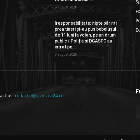
S
9 august 2026
F
Po
i
Iresponsabilitate: niște părinți
l
prea tineri și-au pus bebelușul
E
de 11 luni la volan, pe un drum
public / Poliția și DGASPC au
intrat pe...
8 august 2026
F
act us:
redactie@vrancea24.ro