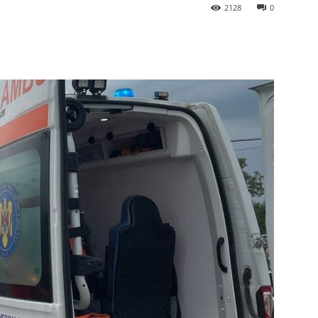
2128
0