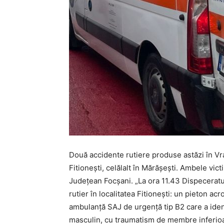
Două accidente rutiere produse astăzi în Vr
Fitionești, celălalt în Mărășești. Ambele vic
Județean Focșani. „La ora 11.43 Dispeceratu
rutier în localitatea Fitionești: un pieton ac
ambulanță SAJ de urgență tip B2 care a ident
masculin, cu traumatism de membre inferioare