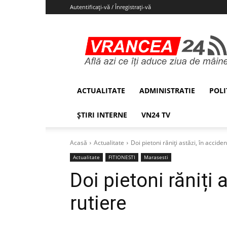
Autentificați-vă / Înregistrați-vă
Vrancea24
ACTUALITATE
ADMINISTRATIE
POLI
ȘTIRI INTERNE
VN24 TV
Acasă
Actualitate
Doi pietoni răniți astăzi, în accide
Actualitate
FITIONESTI
Marasesti
Doi pietoni răniți 
rutiere